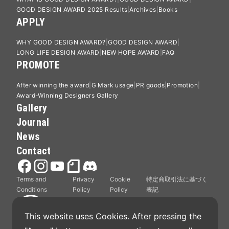
GOOD DESIGN AWARD 2025 Results
Archives
Books
APPLY
WHY GOOD DESIGN AWARD?
GOOD DESIGN AWARD
LONG LIFE DESIGN AWARD
NEW HOPE AWARD
FAQ
PROMOTE
After winning the award
G Mark usage
PR goods
Promotion
Award-Winning Designers Gallery
Gallery
Journal
News
Contact
Terms and
Privacy
Cookie
特定商取引法に基づく
Conditions
Policy
Policy
表記
This website uses Cookies. After pressing the 