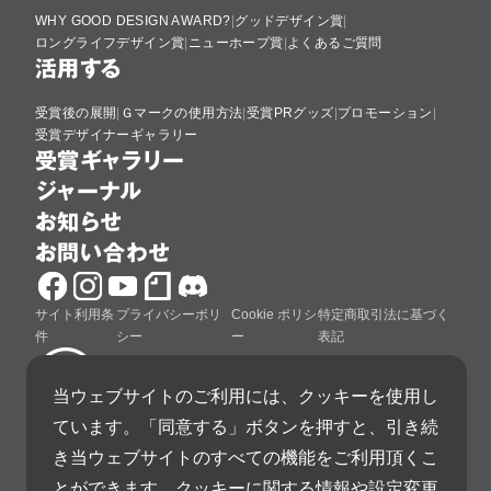
WHY GOOD DESIGN AWARD?
グッドデザイン賞
ロングライフデザイン賞
ニューホープ賞
よくあるご質問
活用する
受賞後の展開
Ｇマークの使用方法
受賞PRグッズ
プロモーション
受賞デザイナーギャラリー
受賞ギャラリー
ジャーナル
お知らせ
お問い合わせ
サイト利用条
プライバシーポリ
Cookie ポリシ
特定商取引法に基づく
件
シー
ー
表記
当ウェブサイトのご利用には、クッキーを使用し
ています。「同意する」ボタンを押すと、引き続
グッドデザイン賞は、公益財団法人日本デザイン振興
き当ウェブサイトのすべての機能をご利用頂くこ
会が運営しています。
とができます。クッキーに関する情報や設定変更