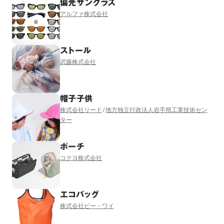
偏光サングラス
アルファ株式会社
ストール
武藤株式会社
帽子子供
株式会社リード
地方独立行政法人岩手県工業技術セン
ター
ポーチ
コクヨ株式会社
エコバッグ
株式会社ビー・ワイ