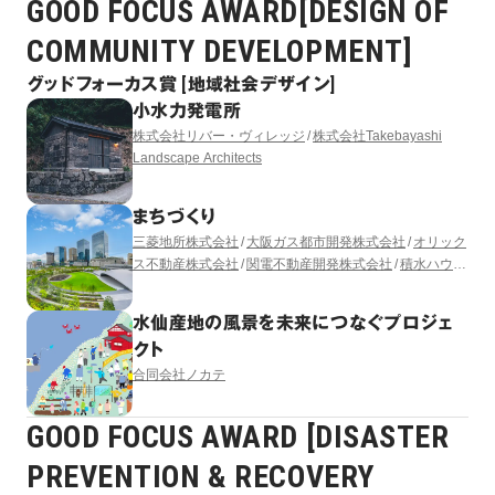
GOOD FOCUS AWARD[DESIGN OF
COMMUNITY DEVELOPMENT]
グッドフォーカス賞 [地域社会デザイン]
小水力発電所
株式会社リバー・ヴィレッジ
株式会社Takebayashi
Landscape Architects
まちづくり
三菱地所株式会社
大阪ガス都市開発株式会社
オリック
ス不動産株式会社
関電不動産開発株式会社
積水ハウス
株式会社
株式会社竹中工務店
阪急電鉄株式会社
三菱
地所レジデンス株式会社
うめきた開発特定目的会社
水仙産地の風景を未来につなぐプロジェ
（出資者：大林組）
株式会社日建設計
株式会社三菱地
クト
所設計
GGN LANDSCAPE ARCHITECTURE LTD.
合同会社ノカテ
GOOD FOCUS AWARD [DISASTER
PREVENTION & RECOVERY