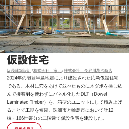
仮設住宅
坂茂建築設計
株式会社 家元
株式会社 長谷川萬治商店
2024年の能登半島地震により建設された応急仮設住宅
である。木材に穴をあけて並べたものに木ダボを挿し込
んで接着剤を使わずにパネル化したDLT（Dowel
Laminated Timber）を、箱型のユニットにして積み上げ
ることで工期を短縮。珠洲市と輪島市において計12
棟・166世帯分の二階建て仮設住宅を建設した。