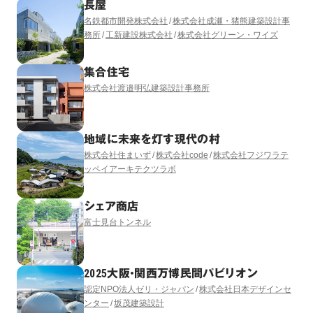
長屋
名鉄都市開発株式会社
株式会社成瀬・猪熊建築設計事
務所
工新建設株式会社
株式会社グリーン・ワイズ
集合住宅
株式会社渡邉明弘建築設計事務所
地域に未来を灯す現代の村
株式会社住まいず
株式会社code
株式会社フジワラテ
ッペイアーキテクツラボ
シェア商店
富士見台トンネル
2025大阪・関西万博民間パビリオン
認定NPO法人ゼリ・ジャパン
株式会社日本デザインセ
ンター
坂茂建築設計