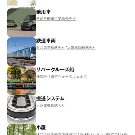
乗用車
三菱自動車工業株式会社
鉄道車両
東武鉄道株式会社
近畿車輛株式会社
リバークルーズ船
株式会社東京ウォータウェイズ
搬送システム
三菱電機株式会社
小屋
株式会社御手洗龍建築設計事務所
とおい山株式会社
有