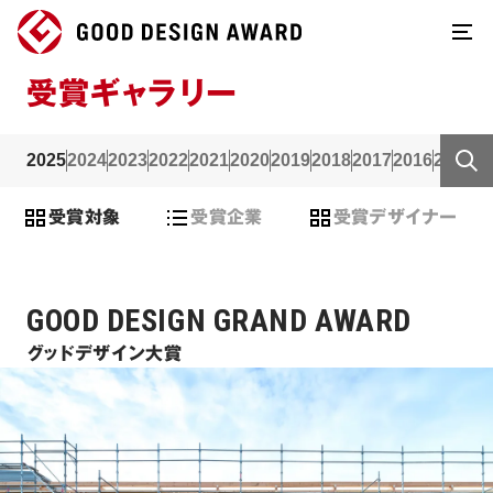
受賞ギャラリー
2025
2024
2023
2022
2021
2020
2019
2018
2017
2016
2015
2
受賞対象
受賞企業
受賞デザイナー
GOOD DESIGN GRAND AWARD
グッドデザイン大賞