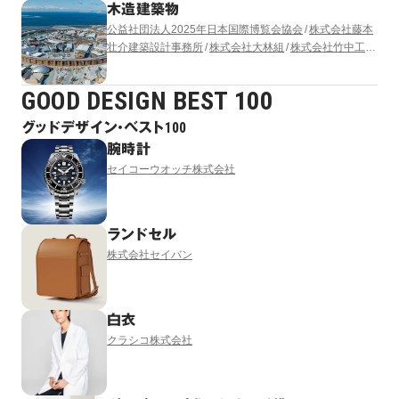
木造建築物
公益社団法人2025年日本国際博覧会協会
株式会社藤本
壮介建築設計事務所
株式会社大林組
株式会社竹中工務
店
清水建設株式会社
株式会社 東畑建築事務所
株式会
社梓設計
GOOD DESIGN BEST 100
グッドデザイン・ベスト100
腕時計
セイコーウオッチ株式会社
ランドセル
株式会社セイバン
白衣
クラシコ株式会社