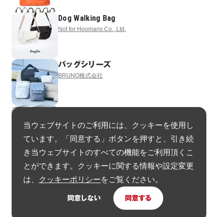
Dog Walking Bag
Not for Hoomans Co., Ltd.
バッグシリーズ
BRUNO株式会社
バッグシリーズ
BRUNO株式会社
当ウェブサイトのご利用には、クッキーを使用し
ています。「同意する」ボタンを押すと、引き続
き当ウェブサイトのすべての機能をご利用頂くこ
Dell Pro Premium EcoLoop Series
とができます。クッキーに関する情報や設定変更
Dell Technologies
は、
クッキーポリシー
をご覧ください。
同意しない
同意する
ヘルメットインナー
株式会社Beautiful People