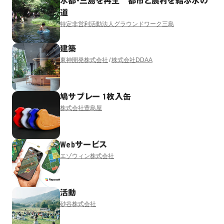
水都・三島を再生 都市と農村を結ぶ水の
道
特定非営利活動法人グラウンドワーク三島
建築
東神開発株式会社
株式会社DDAA
鳩サブレー 1枚入缶
株式会社豊島屋
Webサービス
エゾウィン株式会社
活動
砂谷株式会社