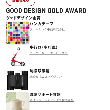
詳細を見る
GOOD DESIGN GOLD AWARD
グッドデザイン金賞
ハンカチーフ
ブルーミング中西株式会社
歩行器（歩行車）
バイエーカー・エーピーエス
防振双眼鏡
株式会社ニコンビジョン
減塩サポート食器
キリンホールディングス株式会社