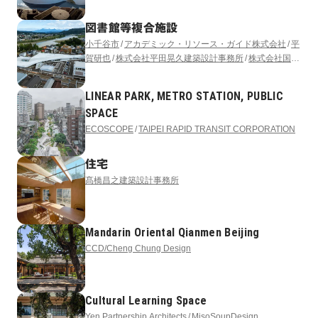
図書館等複合施設
小千谷市
アカデミック・リソース・ガイド株式会社
平
賀研也
株式会社平田晃久建築設計事務所
株式会社国際
開発コンサルタンツ
アフォーダンス株式会社
サイフォ
ン合同会社
LINEAR PARK, METRO STATION, PUBLIC
SPACE
ECOSCOPE
TAIPEI RAPID TRANSIT CORPORATION
住宅
髙橋昌之建築設計事務所
Mandarin Oriental Qianmen Beijing
CCD/Cheng Chung Design
Cultural Learning Space
Yen Partnership Architects
MisoSoupDesign