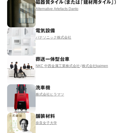
磁器質タイル（または「建材用タイル」）
Alternative Artefacts Danto
電気設備
パナソニック株式会社
葬送一体型台車
NKC 中西金属工業株式会社
株式会社kaimen
洗車機
株式会社ヒラマツ
舗装材料
奈良女子大学