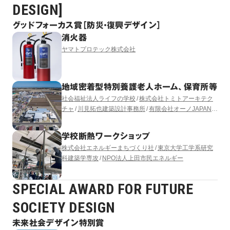
DESIGN]
グッドフォーカス賞［防災・復興デザイン］
消火器
ヤマトプロテック株式会社
地域密着型特別養護老人ホーム、保育所等
社会福祉法人ライフの学校
株式会社トミトアーキテク
チャ
川見拓也建築設計事務所
有限会社オーノJAPAN
有限会社コモド設備計画
LUKA YASUKAWA DESIGN
学校断熱ワークショップ
株式会社エネルギーまちづくり社
東京大学工学系研究
科建築学専攻
NPO法人上田市民エネルギー
SPECIAL AWARD FOR FUTURE
SOCIETY DESIGN
未来社会デザイン特別賞