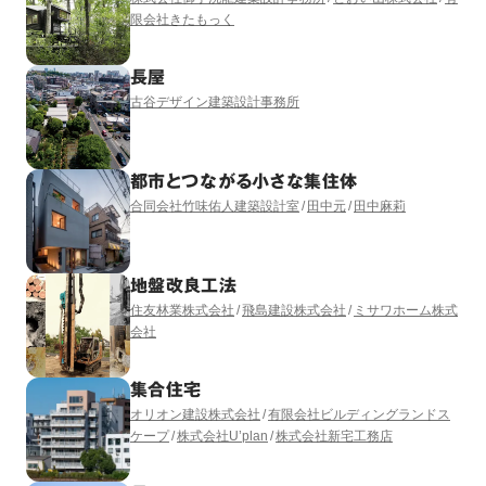
限会社きたもっく
長屋
古谷デザイン建築設計事務所
都市とつながる小さな集住体
合同会社竹味佑人建築設計室
田中元
田中麻莉
地盤改良工法
住友林業株式会社
飛島建設株式会社
ミサワホーム株式
会社
集合住宅
オリオン建設株式会社
有限会社ビルディングランドス
ケープ
株式会社U’plan
株式会社新宅工務店