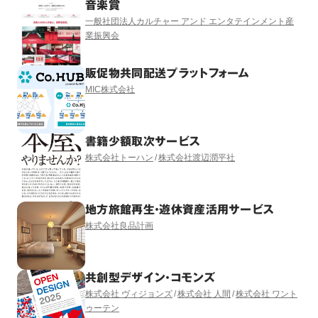
音楽賞
一般社団法人カルチャー アンド エンタテインメント産
業振興会
販促物共同配送プラットフォーム
MIC株式会社
書籍少額取次サービス
株式会社トーハン
株式会社渡辺潤平社
地方旅館再生・遊休資産活用サービス
株式会社良品計画
共創型デザイン・コモンズ
株式会社 ヴィジョンズ
株式会社 人間
株式会社 ワント
ゥーテン