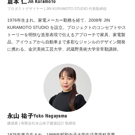
倉本 仁
Jin Kuramoto
プロダクトデザイナー | JIN KURAMOTO STUDIO 代表取締役
1976年生まれ。家電メーカー勤務を経て、2008年 JIN
KURAMOTO STUDIO を設立。プロジェクトのコンセプトやス
トーリーを明快な造形表現で伝えるアプローチで家具、家電製
品、アイウェアから自動車まで多彩なジャンルのデザイン開発
に携わる。金沢美術工芸大学、武蔵野美術大学非常勤講師。
永山 祐子
Yuko Nagayama
建築家 | 有限会社永山祐子建築設計 取締役
1975年東京生まれ。1998年昭和女子大学生活美学科卒業。