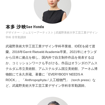
本多 沙映
Sae Honda
デザイナー・ジュエリーアーティスト | 武蔵野美術大学工芸工業デザイン
学科 非常勤講師
武蔵野美術大学工芸工業デザイン学科卒業後、IDÉEを経て渡
蘭。2016年Gerrit Rietveld Academie卒業。2021年にオランダ
から日本に拠点を移し、国内外で自主制作作品を発表するほ
か、コミッションワークも手がける。作品はオランダのアムス
テルダム市立美術館、アムステルダム国立美術館、アーネム博
物館にて永久所蔵。著書に「EVERYBODY NEEDS A
ROCK」、「Anthropophyta / 人工植物門」（torch press）な
ど。武蔵野美術大学工芸工業デザイン学科非常勤講師。