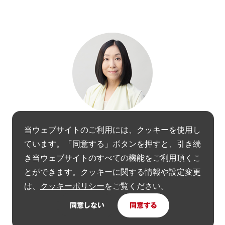
川上 典李子
Noriko Kawakami
当ウェブサイトのご利用には、クッキーを使用し
ジャーナリスト | 21_21 DESIGN SIGHT アソシエイトディレクター
ています。「同意する」ボタンを押すと、引き続
1986年に株式会社アクシス入社、「AXIS」編集室を経て1994
き当ウェブサイトのすべての機能をご利用頂くこ
年独立。2007年より 21_21 DESIGN SIGHTアソシエイトディ
とができます。クッキーに関する情報や設定変更
レクター。他のデザイン展にも関わり、一例に「現代日本のデ
は、
クッキーポリシー
をご覧ください。
ザイン100選 (2014年版)」(国際交流基金主催)、パリ装飾美術
館「Japon Japonismes. Objets inspirés, 1867-2018」共同キュ
同意しない
同意する
レーター等。武蔵野美術大学 工芸工業デザイン学科客員教授、
空間演出デザイン学科非常勤講師。長岡造形大学、桑沢デザイ