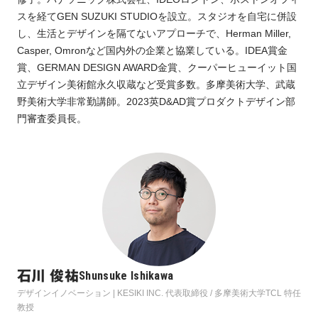
スを経てGEN SUZUKI STUDIOを設立。スタジオを自宅に併設
し、生活とデザインを隔てないアプローチで、Herman Miller,
Casper, Omronなど国内外の企業と協業している。IDEA賞金
賞、GERMAN DESIGN AWARD金賞、クーパーヒューイット国
立デザイン美術館永久収蔵など受賞多数。多摩美術大学、武蔵
野美術大学非常勤講師。2023英D&AD賞プロダクトデザイン部
門審査委員長。
石川 俊祐
Shunsuke Ishikawa
デザインイノベーション | KESIKI INC. 代表取締役 / 多摩美術大学TCL 特任
教授