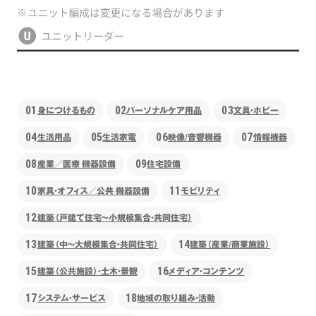
01
02
03
身につけるもの
パーソナルケア用品
文具・ホビー
04
05
06
07
生活用品
生活家電
映像/音響機器
情報機器
08
09
産業／医療 機器設備
住宅設備
10
11
家具・オフィス／公共 機器設備
モビリティ
12
建築（戸建て住宅〜小規模集合・共同住宅）
13
14
建築（中〜大規模集合・共同住宅）
建築（産業/商業施設）
15
16
建築（公共施設）・土木・景観
メディア・コンテンツ
17
18
システム・サービス
地域の取り組み・活動