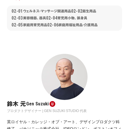
02-01
02-02
ウェルネス・マッサージ関連用品
衛生用品
02-03
02-04
美容機器、器具
育児用小物、装身具
02-05
02-06
家庭用育児用品
家庭用福祉用品・介護用品
鈴木 元
Gen Suzuki
プロダクトデザイナー | GEN SUZUKI STUDIO 代表
英ロイヤル・カレッジ・オブ・アート、デザインプロダクツ科
修了。パナソニック株式会社、IDEOロンドン、ボストンオフィ