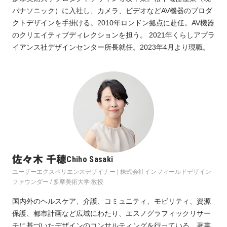
パナソニック）に入社し、カメラ、ビデオなどAV機器のプロダ
クトデザインを手掛ける。2010年ロンドン拠点に赴任。AV機器
のクリエイティブディレクションを担う。 2021年くらしアプラ
イアンス社デザインセンター所長就任。2023年4月より現職。
佐々木 千穂
Chiho Sasaki
ユーザーエクスペリエンスデザイナー | 株式会社インフィールドデザイン 
ファウンダー / 多摩美術大学 教授
国内外のヘルスケア、介護、コミュニティ、モビリティ、資源
保護、都市計画など広域にわたり、エスノグラフィックリサー
チに基づいたデザインのコンサルティングを行っている。著書