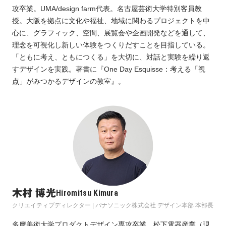
攻卒業。UMA/design farm代表。名古屋芸術大学特別客員教
授。大阪を拠点に文化や福祉、地域に関わるプロジェクトを中
心に、グラフィック、空間、展覧会や企画開発などを通して、
理念を可視化し新しい体験をつくりだすことを目指している。
「ともに考え、ともにつくる」を大切に、対話と実験を繰り返
すデザインを実践。著書に『One Day Esquisse：考える「視
点」がみつかるデザインの教室』。
木村 博光
Hiromitsu Kimura
クリエイティブディレクター | パナソニック株式会社 デザイン本部 本部長
多摩美術大学プロダクトデザイン専攻卒業。松下電器産業（現