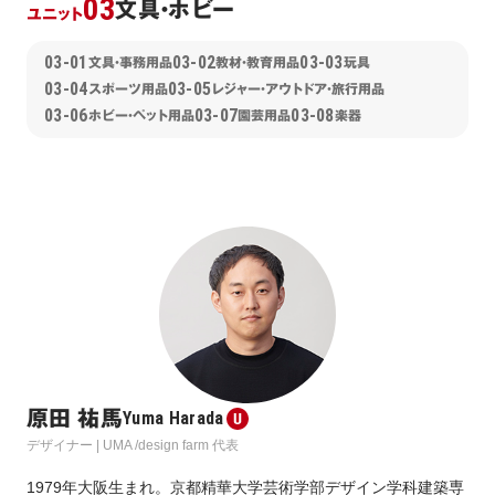
03
文具・ホビー
ユニット
03-01
03-02
03-03
文具・事務用品
教材・教育用品
玩具
03-04
03-05
スポーツ用品
レジャー・アウトドア・旅行用品
03-06
03-07
03-08
ホビー・ペット用品
園芸用品
楽器
原田 祐馬
Yuma Harada
デザイナー | UMA /design farm 代表
1979年大阪生まれ。京都精華大学芸術学部デザイン学科建築専