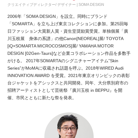
クリエイティブディレクター/ デザイナー | SOMA DESIGN
2006年「SOMA DESIGN」を設立。同時にブランド
「SOMARTA」を立ち上げ東京コレクションに参加。第25回毎
日ファッション大賞新人賞・資生堂奨励賞受賞。単独個展「廣
川玉枝展 身体の系譜」の他Canon[NEOREAL]展/ TOYOTA
[iQ×SOMARTA MICROCOSMOS]展/ YAMAHA MOTOR
DESIGN [02Gen-Taurs]など企業コラボレーション作品を多数手
がける。 2017年SOMARTAのシグニチャーアイテム”Skin
Series”がMoMAに収蔵され話題を呼ぶ。2018年WIRED Audi
INNOVATION AWARD を受賞。2021年東京オリンピックの表彰
台ジャケットをアシックスと共同開発。同年、大分県別府市の
招聘アーティストとして芸術祭『廣川玉枝 in BEPPU』を開
催、市民とともに新たな祭を発表。