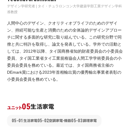
デザイン学研究者 | タイ・チュラロンコン大学建築学部工業デザイン学科 
准教授
人間中心のデザイン、クオリティオブライフのためのデザイ
ン、持続可能な生産と消費のための全体論的デザインアプロー
チに関する多面的な研究に取り組んでいる。この研究分野で同
僚と共に特許を取得し、論文を発表している。学外での活動と
しては、2012年以降、タイ国商務省知的財産委員会の小委員会
委員、タイ国工業省タイ工業規格協会人間工学学術委員会の小
委員会委員を務めている。最近では、タイ国商務省主催の
DEmark賞における2023年首相輸出賞の優秀輸出事業者表彰の
小委員会委員を務めている。
05
生活家電
ユニット
05-01
05-02
05-03
生活家電
空調家電・機器
調理家電