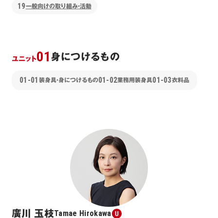
19
一般向けの取り組み・活動
01
身につけるもの
ユニット
01-01
01-02
01-03
装身具・身につけるもの
業務用装身具
衣料品
廣川 玉枝
Tamae Hirokawa