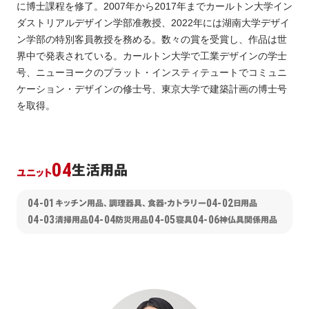
に博士課程を修了。2007年から2017年までカールトン大学イン
ダストリアルデザイン学部准教授、2022年には湖南大学デザイ
ン学部の特別客員教授を務める。数々の賞を受賞し、作品は世
界中で発表されている。カールトン大学で工業デザインの学士
号、ニューヨークのプラット・インスティテュートでコミュニ
ケーション・デザインの修士号、東京大学で建築計画の博士号
を取得。
04
生活用品
ユニット
04-01
04-02
キッチン用品、調理器具、食器・カトラリー
日用品
04-03
04-04
04-05
04-06
清掃用品
防災用品
寝具
神仏具関係用品