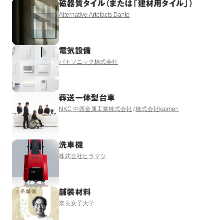
磁器質タイル（または「建材用タイル」）
Alternative Artefacts Danto
電気設備
パナソニック株式会社
葬送一体型台車
NKC 中西金属工業株式会社
株式会社kaimen
洗車機
株式会社ヒラマツ
舗装材料
奈良女子大学