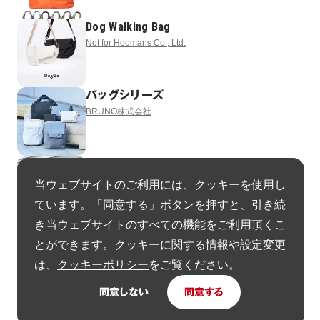
Dog Walking Bag
Not for Hoomans Co., Ltd.
バッグシリーズ
BRUNO株式会社
バッグシリーズ
BRUNO株式会社
当ウェブサイトのご利用には、クッキーを使用し
ています。「同意する」ボタンを押すと、引き続
き当ウェブサイトのすべての機能をご利用頂くこ
Dell Pro Premium EcoLoop Series
とができます。クッキーに関する情報や設定変更
Dell Technologies
は、
クッキーポリシー
をご覧ください。
同意しない
同意する
ヘルメットインナー
株式会社Beautiful People