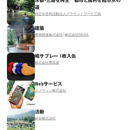
水都・三島を再生 都市と農村を結ぶ水の
道
特定非営利活動法人グラウンドワーク三島
建築
東神開発株式会社
株式会社DDAA
鳩サブレー 1枚入缶
株式会社豊島屋
Webサービス
エゾウィン株式会社
活動
砂谷株式会社