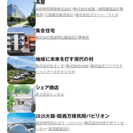
長屋
名鉄都市開発株式会社
株式会社成瀬・猪熊建築設計事
務所
工新建設株式会社
株式会社グリーン・ワイズ
集合住宅
株式会社渡邉明弘建築設計事務所
地域に未来を灯す現代の村
株式会社住まいず
株式会社code
株式会社フジワラテ
ッペイアーキテクツラボ
シェア商店
富士見台トンネル
2025大阪・関西万博民間パビリオン
認定NPO法人ゼリ・ジャパン
株式会社日本デザインセ
ンター
坂茂建築設計