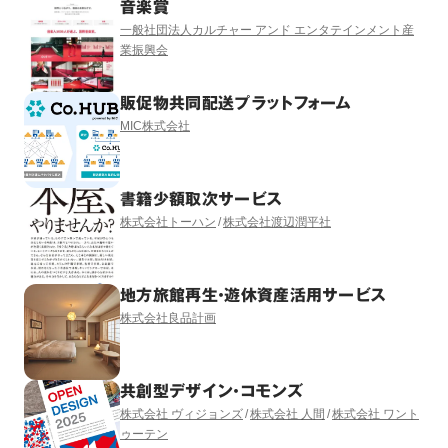
音楽賞
一般社団法人カルチャー アンド エンタテインメント産
業振興会
販促物共同配送プラットフォーム
MIC株式会社
書籍少額取次サービス
株式会社トーハン
株式会社渡辺潤平社
地方旅館再生・遊休資産活用サービス
株式会社良品計画
共創型デザイン・コモンズ
株式会社 ヴィジョンズ
株式会社 人間
株式会社 ワント
ゥーテン