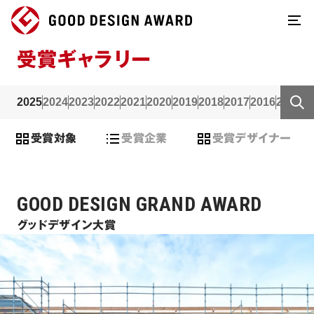
受賞ギャラリー
2025
2024
2023
2022
2021
2020
2019
2018
2017
2016
2015
2
受賞対象
受賞企業
受賞デザイナー
GOOD DESIGN GRAND AWARD
グッドデザイン大賞