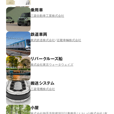
乗用車
三菱自動車工業株式会社
鉄道車両
東武鉄道株式会社
近畿車輛株式会社
リバークルーズ船
株式会社東京ウォータウェイズ
搬送システム
三菱電機株式会社
小屋
株式会社御手洗龍建築設計事務所
とおい山株式会社
有