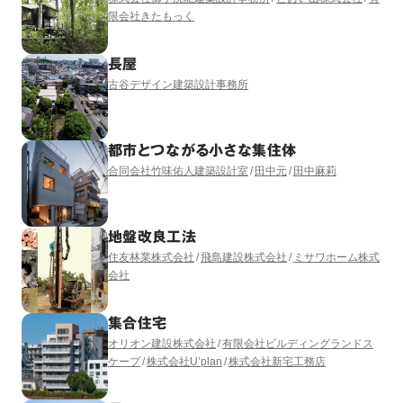
限会社きたもっく
長屋
古谷デザイン建築設計事務所
都市とつながる小さな集住体
合同会社竹味佑人建築設計室
田中元
田中麻莉
地盤改良工法
住友林業株式会社
飛島建設株式会社
ミサワホーム株式
会社
集合住宅
オリオン建設株式会社
有限会社ビルディングランドス
ケープ
株式会社U’plan
株式会社新宅工務店