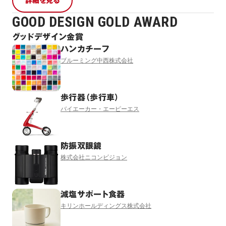
詳細を見る
GOOD DESIGN GOLD AWARD
グッドデザイン金賞
ハンカチーフ
ブルーミング中西株式会社
歩行器（歩行車）
バイエーカー・エーピーエス
防振双眼鏡
株式会社ニコンビジョン
減塩サポート食器
キリンホールディングス株式会社