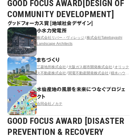
GOOD FOCUS AWARD[DESIGN OF
COMMUNITY DEVELOPMENT]
グッドフォーカス賞 [地域社会デザイン]
小水力発電所
株式会社リバー・ヴィレッジ
株式会社Takebayashi
Landscape Architects
まちづくり
三菱地所株式会社
大阪ガス都市開発株式会社
オリック
ス不動産株式会社
関電不動産開発株式会社
積水ハウス
株式会社
株式会社竹中工務店
阪急電鉄株式会社
三菱
地所レジデンス株式会社
うめきた開発特定目的会社
水仙産地の風景を未来につなぐプロジェ
（出資者：大林組）
株式会社日建設計
株式会社三菱地
クト
所設計
GGN LANDSCAPE ARCHITECTURE LTD.
合同会社ノカテ
GOOD FOCUS AWARD [DISASTER
PREVENTION & RECOVERY