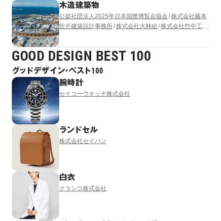
木造建築物
公益社団法人2025年日本国際博覧会協会
株式会社藤本
壮介建築設計事務所
株式会社大林組
株式会社竹中工務
店
清水建設株式会社
株式会社 東畑建築事務所
株式会
社梓設計
GOOD DESIGN BEST 100
グッドデザイン・ベスト100
腕時計
セイコーウオッチ株式会社
ランドセル
株式会社セイバン
白衣
クラシコ株式会社