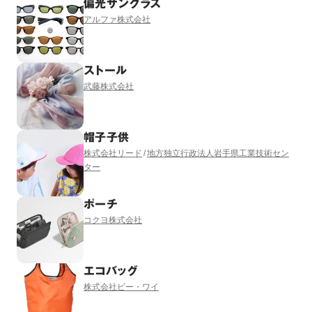
偏光サングラス
アルファ株式会社
ストール
武藤株式会社
帽子子供
株式会社リード
地方独立行政法人岩手県工業技術セン
ター
ポーチ
コクヨ株式会社
エコバッグ
株式会社ビー・ワイ