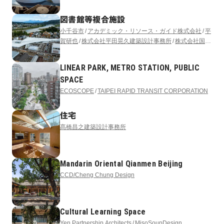
図書館等複合施設
小千谷市
アカデミック・リソース・ガイド株式会社
平
賀研也
株式会社平田晃久建築設計事務所
株式会社国際
開発コンサルタンツ
アフォーダンス株式会社
サイフォ
ン合同会社
LINEAR PARK, METRO STATION, PUBLIC
SPACE
ECOSCOPE
TAIPEI RAPID TRANSIT CORPORATION
住宅
髙橋昌之建築設計事務所
Mandarin Oriental Qianmen Beijing
CCD/Cheng Chung Design
Cultural Learning Space
Yen Partnership Architects
MisoSoupDesign