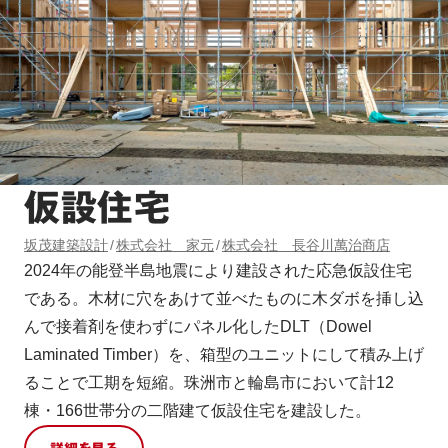
仮設住宅
坂茂建築設計
株式会社 家元
株式会社 長谷川萬治商店
2024年の能登半島地震により建設された応急仮設住宅
である。木材に穴をあけて並べたものに木ダボを挿し込
んで接着剤を使わずにパネル化したDLT（Dowel
Laminated Timber）を、箱型のユニットにして積み上げ
ることで工期を短縮。珠洲市と輪島市において計12
棟・166世帯分の二階建て仮設住宅を建設した。