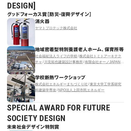
DESIGN]
グッドフォーカス賞［防災・復興デザイン］
消火器
ヤマトプロテック株式会社
地域密着型特別養護老人ホーム、保育所等
社会福祉法人ライフの学校
株式会社トミトアーキテク
チャ
川見拓也建築設計事務所
有限会社オーノJAPAN
有限会社コモド設備計画
LUKA YASUKAWA DESIGN
学校断熱ワークショップ
株式会社エネルギーまちづくり社
東京大学工学系研究
科建築学専攻
NPO法人上田市民エネルギー
SPECIAL AWARD FOR FUTURE
SOCIETY DESIGN
未来社会デザイン特別賞