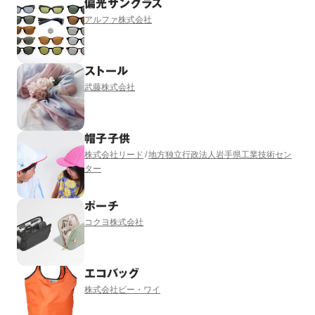
偏光サングラス
アルファ株式会社
ストール
武藤株式会社
帽子子供
株式会社リード
地方独立行政法人岩手県工業技術セン
ター
ポーチ
コクヨ株式会社
エコバッグ
株式会社ビー・ワイ