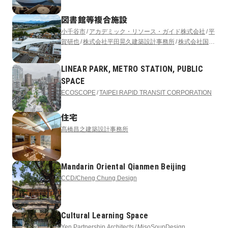
図書館等複合施設
小千谷市
アカデミック・リソース・ガイド株式会社
平
賀研也
株式会社平田晃久建築設計事務所
株式会社国際
開発コンサルタンツ
アフォーダンス株式会社
サイフォ
ン合同会社
LINEAR PARK, METRO STATION, PUBLIC
SPACE
ECOSCOPE
TAIPEI RAPID TRANSIT CORPORATION
住宅
髙橋昌之建築設計事務所
Mandarin Oriental Qianmen Beijing
CCD/Cheng Chung Design
Cultural Learning Space
Yen Partnership Architects
MisoSoupDesign