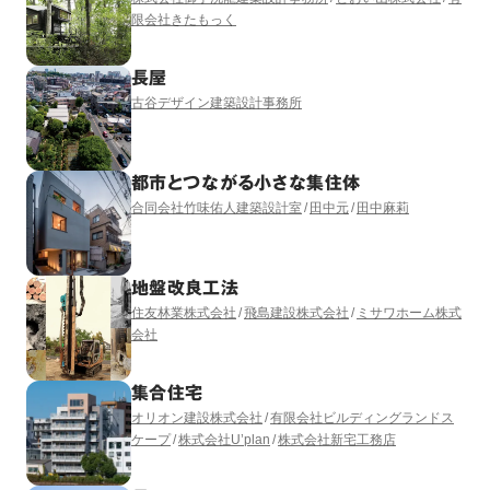
限会社きたもっく
長屋
古谷デザイン建築設計事務所
都市とつながる小さな集住体
合同会社竹味佑人建築設計室
田中元
田中麻莉
地盤改良工法
住友林業株式会社
飛島建設株式会社
ミサワホーム株式
会社
集合住宅
オリオン建設株式会社
有限会社ビルディングランドス
ケープ
株式会社U’plan
株式会社新宅工務店