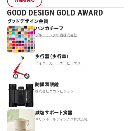
詳細を見る
GOOD DESIGN GOLD AWARD
グッドデザイン金賞
ハンカチーフ
ブルーミング中西株式会社
歩行器（歩行車）
バイエーカー・エーピーエス
防振双眼鏡
株式会社ニコンビジョン
減塩サポート食器
キリンホールディングス株式会社