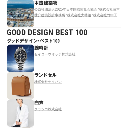
木造建築物
公益社団法人2025年日本国際博覧会協会
株式会社藤本
壮介建築設計事務所
株式会社大林組
株式会社竹中工務
店
清水建設株式会社
株式会社 東畑建築事務所
株式会
社梓設計
GOOD DESIGN BEST 100
グッドデザイン・ベスト100
腕時計
セイコーウオッチ株式会社
ランドセル
株式会社セイバン
白衣
クラシコ株式会社