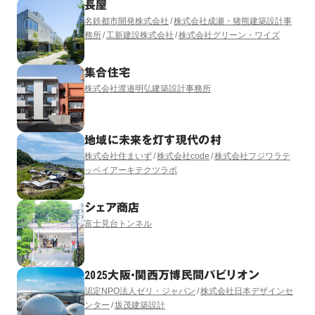
長屋
名鉄都市開発株式会社
株式会社成瀬・猪熊建築設計事
務所
工新建設株式会社
株式会社グリーン・ワイズ
集合住宅
株式会社渡邉明弘建築設計事務所
地域に未来を灯す現代の村
株式会社住まいず
株式会社code
株式会社フジワラテ
ッペイアーキテクツラボ
シェア商店
富士見台トンネル
2025大阪・関西万博民間パビリオン
認定NPO法人ゼリ・ジャパン
株式会社日本デザインセ
ンター
坂茂建築設計