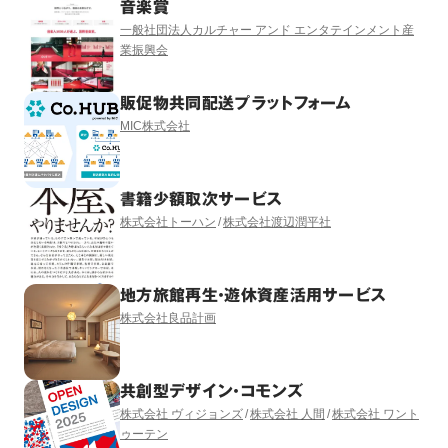
音楽賞
一般社団法人カルチャー アンド エンタテインメント産
業振興会
販促物共同配送プラットフォーム
MIC株式会社
書籍少額取次サービス
株式会社トーハン
株式会社渡辺潤平社
地方旅館再生・遊休資産活用サービス
株式会社良品計画
共創型デザイン・コモンズ
株式会社 ヴィジョンズ
株式会社 人間
株式会社 ワント
ゥーテン