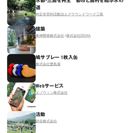
水都・三島を再生 都市と農村を結ぶ水の
道
特定非営利活動法人グラウンドワーク三島
建築
東神開発株式会社
株式会社DDAA
鳩サブレー 1枚入缶
株式会社豊島屋
Webサービス
エゾウィン株式会社
活動
砂谷株式会社