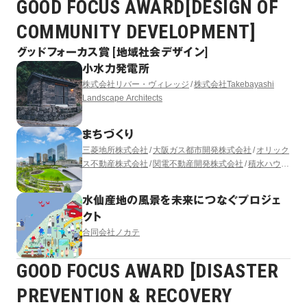
GOOD FOCUS AWARD[DESIGN OF
COMMUNITY DEVELOPMENT]
グッドフォーカス賞 [地域社会デザイン]
小水力発電所
株式会社リバー・ヴィレッジ
株式会社Takebayashi
Landscape Architects
まちづくり
三菱地所株式会社
大阪ガス都市開発株式会社
オリック
ス不動産株式会社
関電不動産開発株式会社
積水ハウス
株式会社
株式会社竹中工務店
阪急電鉄株式会社
三菱
地所レジデンス株式会社
うめきた開発特定目的会社
水仙産地の風景を未来につなぐプロジェ
（出資者：大林組）
株式会社日建設計
株式会社三菱地
クト
所設計
GGN LANDSCAPE ARCHITECTURE LTD.
合同会社ノカテ
GOOD FOCUS AWARD [DISASTER
PREVENTION & RECOVERY