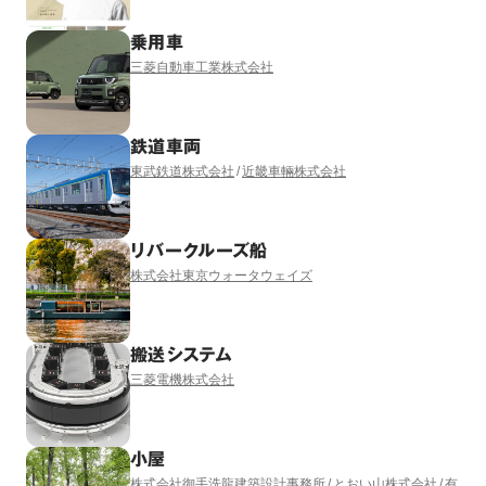
乗用車
三菱自動車工業株式会社
鉄道車両
東武鉄道株式会社
近畿車輛株式会社
リバークルーズ船
株式会社東京ウォータウェイズ
搬送システム
三菱電機株式会社
小屋
株式会社御手洗龍建築設計事務所
とおい山株式会社
有