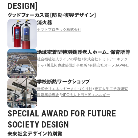
DESIGN]
グッドフォーカス賞［防災・復興デザイン］
消火器
ヤマトプロテック株式会社
地域密着型特別養護老人ホーム、保育所等
社会福祉法人ライフの学校
株式会社トミトアーキテク
チャ
川見拓也建築設計事務所
有限会社オーノJAPAN
有限会社コモド設備計画
LUKA YASUKAWA DESIGN
学校断熱ワークショップ
株式会社エネルギーまちづくり社
東京大学工学系研究
科建築学専攻
NPO法人上田市民エネルギー
SPECIAL AWARD FOR FUTURE
SOCIETY DESIGN
未来社会デザイン特別賞