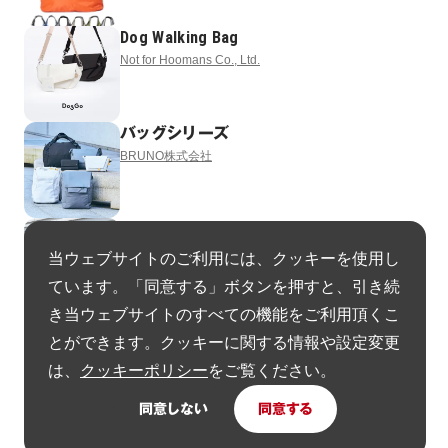
Dog Walking Bag
Not for Hoomans Co., Ltd.
バッグシリーズ
BRUNO株式会社
バッグシリーズ
BRUNO株式会社
当ウェブサイトのご利用には、クッキーを使用し
ています。「同意する」ボタンを押すと、引き続
き当ウェブサイトのすべての機能をご利用頂くこ
Dell Pro Premium EcoLoop Series
とができます。クッキーに関する情報や設定変更
Dell Technologies
は、
クッキーポリシー
をご覧ください。
同意しない
同意する
ヘルメットインナー
株式会社Beautiful People