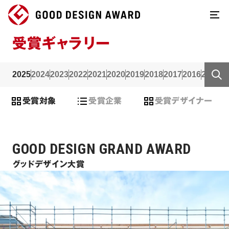
受賞ギャラリー
2025
2024
2023
2022
2021
2020
2019
2018
2017
2016
2015
2
受賞対象
受賞企業
受賞デザイナー
GOOD DESIGN GRAND AWARD
グッドデザイン大賞