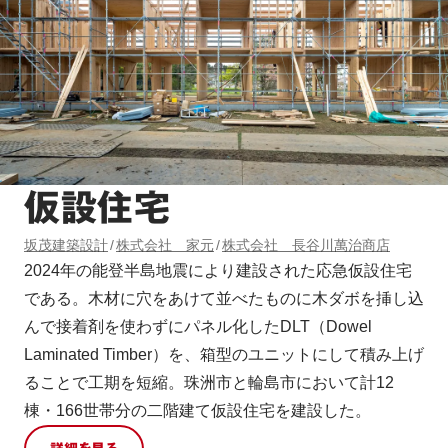
仮設住宅
坂茂建築設計
株式会社 家元
株式会社 長谷川萬治商店
2024年の能登半島地震により建設された応急仮設住宅
である。木材に穴をあけて並べたものに木ダボを挿し込
んで接着剤を使わずにパネル化したDLT（Dowel
Laminated Timber）を、箱型のユニットにして積み上げ
ることで工期を短縮。珠洲市と輪島市において計12
棟・166世帯分の二階建て仮設住宅を建設した。