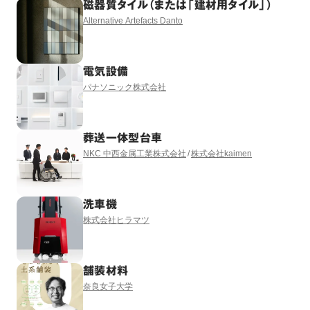
磁器質タイル（または「建材用タイル」）
Alternative Artefacts Danto
電気設備
パナソニック株式会社
葬送一体型台車
NKC 中西金属工業株式会社
株式会社kaimen
洗車機
株式会社ヒラマツ
舗装材料
奈良女子大学