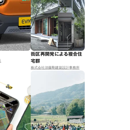
車
街区再開発による複合住
宅群
社
株式会社須藤剛建築設計事務所