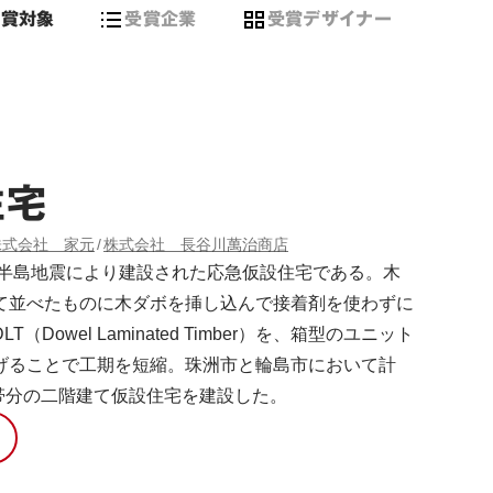
受賞対象
受賞企業
受賞デザイナー
住宅
株式会社 家元
株式会社 長谷川萬治商店
能登半島地震により建設された応急仮設住宅である。木
て並べたものに木ダボを挿し込んで接着剤を使わずに
（Dowel Laminated Timber）を、箱型のユニット
げることで工期を短縮。珠洲市と輪島市において計
世帯分の二階建て仮設住宅を建設した。