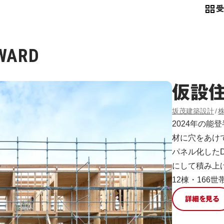
WARD
仮設
坂茂建築設計
2024年の
材に穴をあけ
パネル化したDLT
にして積み上
12棟・166
詳細を見る