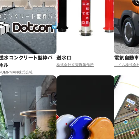
透水コンクリート型枠パ
送水口
電気自動
ネル
株式会社立売堀製作所
エイム株式会
PUMPMAN株式会社