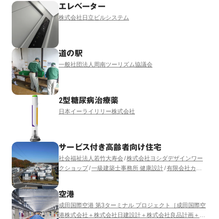
エレベーター
株式会社日立ビルシステム
道の駅
一般社団法人周南ツーリズム協議会
2型糖尿病治療薬
日本イーライリリー株式会社
サービス付き高齢者向け住宅
社会福祉法人若竹大寿会
株式会社ヨシダデザインワー
クショップ
一級建築士事務所 健康設計
有限会社カネ
ミツヒロシセッケイシツ
日本社会事業大学
空港
成田国際空港 第3ターミナル プロジェクト［成田国際空
港株式会社＋株式会社日建設計＋株式会社良品計画＋株