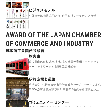
ビジネスモデル
小野金物卸商業協同組合
合同会社シーラカンス食堂
AWARD OF THE JAPAN CHAMBER
OF COMMERCE AND INDUSTRY
日本商工会議所会頭賞
旅客車
箱根登山鉄道株式会社
株式会社岡部憲明アーキテクチ
ャーネットワーク
川崎重工業株式会社
駅前広場と道路
明治大学
小野寺康都市設計事務所
ナグモデザイン事務
所
WAO渡邉篤志建築設計事務所
株式会社復建エンジ
ニヤリング
株式会社日建設計シビル
コミュニティーセンター