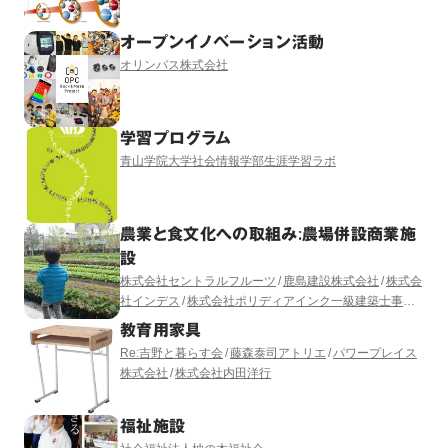
オープンイノベーション活動
オリンパス株式会社
学習プログラム
青山学院大学社会情報学部生涯学習ラボ
農業と食文化への取組み:農場併設商業施
設
株式会社セントラルフルーツ
鹿島建設株式会社
株式会
社インデス
株式会社ポリディアインク一級建築士事務
所
教育用家具
Re:吉野と暮らす会
藤森泰司アトリエ
パワープレイス
株式会社
株式会社内田洋行
福祉施設