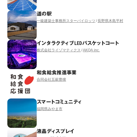
式会社PARTY］
道の駅
一級建築士事務所スターパイロッツ
長野県木島平村
インタラクティブLEDバスケットコート
株式会社ライゾマティクス
AKQA inc.
和食給食推進事業
合同会社五穀豊穣
スマートコミュニティ
福岡県みやま市
液晶ディスプレイ