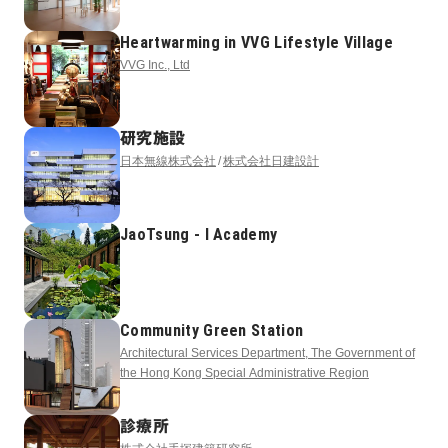
Heartwarming in VVG Lifestyle Village
VVG Inc., Ltd
研究施設
日本無線株式会社
株式会社日建設計
JaoTsung - I Academy
Community Green Station
Architectural Services Department, The Government of
the Hong Kong Special Administrative Region
診療所