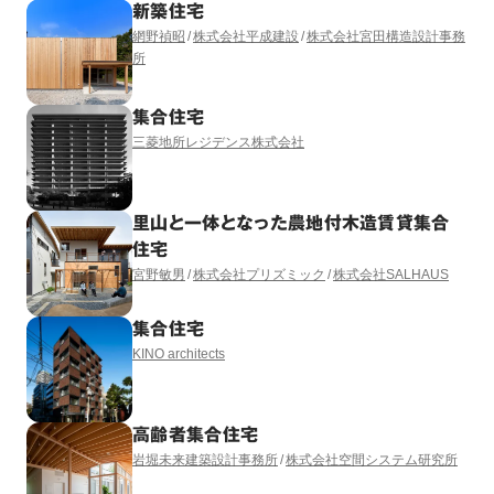
新築住宅
網野禎昭
株式会社平成建設
株式会社宮田構造設計事務
所
集合住宅
三菱地所レジデンス株式会社
里山と一体となった農地付木造賃貸集合
住宅
宮野敏男
株式会社プリズミック
株式会社SALHAUS
集合住宅
KINO architects
高齢者集合住宅
岩堀未来建築設計事務所
株式会社空間システム研究所