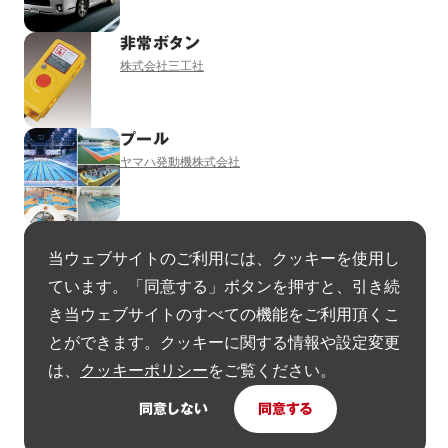
非常ボタン
株式会社三工社
プール
ヤマハ発動機株式会社
住宅
当ウェブサイトのご利用には、クッキーを使用し
株式会社MUJI HOUSE
ています。「同意する」ボタンを押すと、引き続
き当ウェブサイトのすべての機能をご利用頂くこ
工業化住宅
とができます。クッキーに関する情報や設定変更
大成建設ハウジング株式会社
は、
クッキーポリシー
をご覧ください。
同意しない
同意する
GOOD DESIGN AWARD