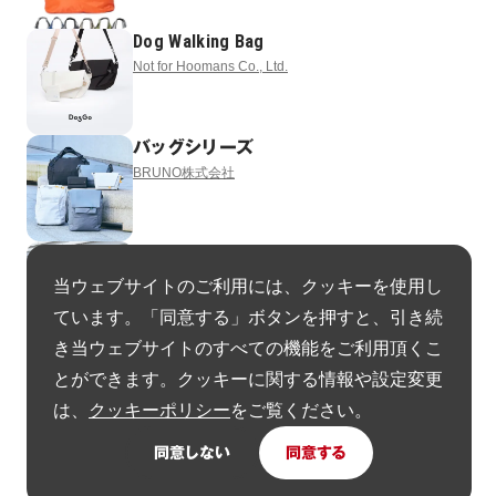
Dog Walking Bag
Not for Hoomans Co., Ltd.
バッグシリーズ
BRUNO株式会社
バッグシリーズ
BRUNO株式会社
当ウェブサイトのご利用には、クッキーを使用し
ています。「同意する」ボタンを押すと、引き続
き当ウェブサイトのすべての機能をご利用頂くこ
Dell Pro Premium EcoLoop Series
とができます。クッキーに関する情報や設定変更
Dell Technologies
は、
クッキーポリシー
をご覧ください。
同意しない
同意する
ヘルメットインナー
株式会社Beautiful People