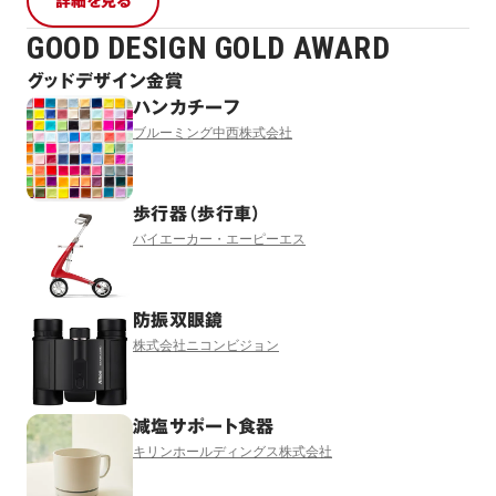
詳細を見る
GOOD DESIGN GOLD AWARD
グッドデザイン金賞
ハンカチーフ
ブルーミング中西株式会社
歩行器（歩行車）
バイエーカー・エーピーエス
防振双眼鏡
株式会社ニコンビジョン
減塩サポート食器
キリンホールディングス株式会社