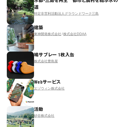
水都・三島を再生 都市と農村を結ぶ水の
道
特定非営利活動法人グラウンドワーク三島
建築
東神開発株式会社
株式会社DDAA
鳩サブレー 1枚入缶
株式会社豊島屋
Webサービス
エゾウィン株式会社
活動
砂谷株式会社