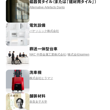
磁器質タイル（または「建材用タイル」）
Alternative Artefacts Danto
電気設備
パナソニック株式会社
葬送一体型台車
NKC 中西金属工業株式会社
株式会社kaimen
洗車機
株式会社ヒラマツ
舗装材料
奈良女子大学