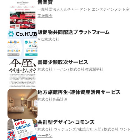
音楽賞
一般社団法人カルチャー アンド エンタテインメント産
業振興会
販促物共同配送プラットフォーム
MIC株式会社
書籍少額取次サービス
株式会社トーハン
株式会社渡辺潤平社
地方旅館再生・遊休資産活用サービス
株式会社良品計画
共創型デザイン・コモンズ
株式会社 ヴィジョンズ
株式会社 人間
株式会社 ワント
ゥーテン