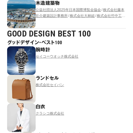
木造建築物
公益社団法人2025年日本国際博覧会協会
株式会社藤本
壮介建築設計事務所
株式会社大林組
株式会社竹中工務
店
清水建設株式会社
株式会社 東畑建築事務所
株式会
社梓設計
GOOD DESIGN BEST 100
グッドデザイン・ベスト100
腕時計
セイコーウオッチ株式会社
ランドセル
株式会社セイバン
白衣
クラシコ株式会社