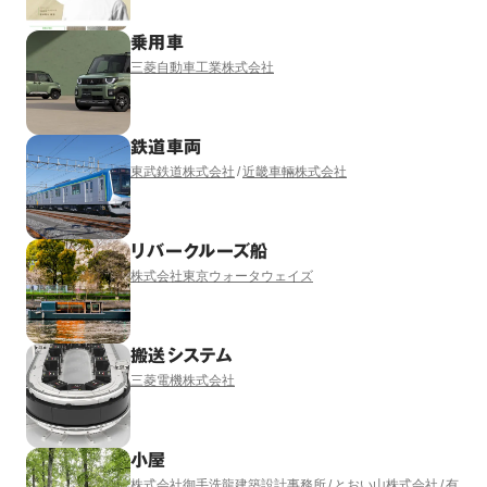
乗用車
三菱自動車工業株式会社
鉄道車両
東武鉄道株式会社
近畿車輛株式会社
リバークルーズ船
株式会社東京ウォータウェイズ
搬送システム
三菱電機株式会社
小屋
株式会社御手洗龍建築設計事務所
とおい山株式会社
有