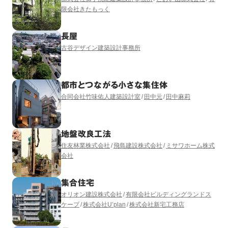
限会社きたもっく
長屋
古谷デザイン建築設計事務所
都市とつながる小さな集住体
合同会社竹味佑人建築設計室
田中元
田中麻莉
地盤改良工法
住友林業株式会社
飛島建設株式会社
ミサワホーム株式
会社
集合住宅
オリオン建設株式会社
有限会社ビルディングランドス
ケープ
株式会社U’plan
株式会社新宅工務店