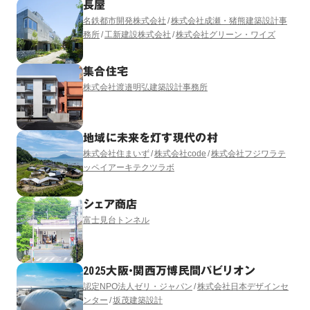
長屋
名鉄都市開発株式会社
株式会社成瀬・猪熊建築設計事
務所
工新建設株式会社
株式会社グリーン・ワイズ
集合住宅
株式会社渡邉明弘建築設計事務所
地域に未来を灯す現代の村
株式会社住まいず
株式会社code
株式会社フジワラテ
ッペイアーキテクツラボ
シェア商店
富士見台トンネル
2025大阪・関西万博民間パビリオン
認定NPO法人ゼリ・ジャパン
株式会社日本デザインセ
ンター
坂茂建築設計