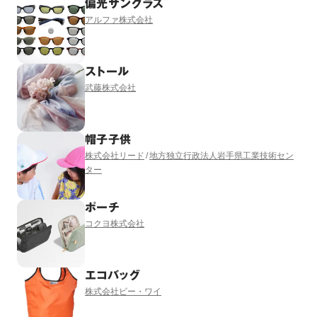
偏光サングラス
アルファ株式会社
ストール
武藤株式会社
帽子子供
株式会社リード
地方独立行政法人岩手県工業技術セン
ター
ポーチ
コクヨ株式会社
エコバッグ
株式会社ビー・ワイ