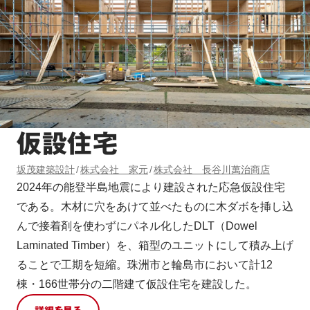
仮設住宅
坂茂建築設計
株式会社 家元
株式会社 長谷川萬治商店
2024年の能登半島地震により建設された応急仮設住宅
である。木材に穴をあけて並べたものに木ダボを挿し込
んで接着剤を使わずにパネル化したDLT（Dowel
Laminated Timber）を、箱型のユニットにして積み上げ
ることで工期を短縮。珠洲市と輪島市において計12
棟・166世帯分の二階建て仮設住宅を建設した。