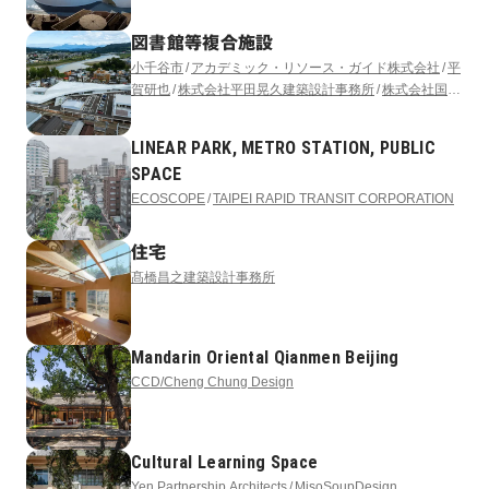
図書館等複合施設
小千谷市
アカデミック・リソース・ガイド株式会社
平
賀研也
株式会社平田晃久建築設計事務所
株式会社国際
開発コンサルタンツ
アフォーダンス株式会社
サイフォ
ン合同会社
LINEAR PARK, METRO STATION, PUBLIC
SPACE
ECOSCOPE
TAIPEI RAPID TRANSIT CORPORATION
住宅
髙橋昌之建築設計事務所
Mandarin Oriental Qianmen Beijing
CCD/Cheng Chung Design
Cultural Learning Space
Yen Partnership Architects
MisoSoupDesign