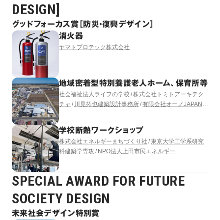
DESIGN]
グッドフォーカス賞［防災・復興デザイン］
消火器
ヤマトプロテック株式会社
地域密着型特別養護老人ホーム、保育所等
社会福祉法人ライフの学校
株式会社トミトアーキテク
チャ
川見拓也建築設計事務所
有限会社オーノJAPAN
有限会社コモド設備計画
LUKA YASUKAWA DESIGN
学校断熱ワークショップ
株式会社エネルギーまちづくり社
東京大学工学系研究
科建築学専攻
NPO法人上田市民エネルギー
SPECIAL AWARD FOR FUTURE
SOCIETY DESIGN
未来社会デザイン特別賞