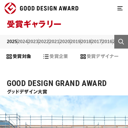
受賞ギャラリー
2025
2024
2023
2022
2021
2020
2019
2018
2017
2016
2015
2
受賞対象
受賞企業
受賞デザイナー
GOOD DESIGN GRAND AWARD
グッドデザイン大賞