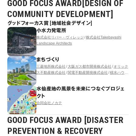
GOOD FOCUS AWARD[DESIGN OF
COMMUNITY DEVELOPMENT]
グッドフォーカス賞 [地域社会デザイン]
小水力発電所
株式会社リバー・ヴィレッジ
株式会社Takebayashi
Landscape Architects
まちづくり
三菱地所株式会社
大阪ガス都市開発株式会社
オリック
ス不動産株式会社
関電不動産開発株式会社
積水ハウス
株式会社
株式会社竹中工務店
阪急電鉄株式会社
三菱
地所レジデンス株式会社
うめきた開発特定目的会社
水仙産地の風景を未来につなぐプロジェ
（出資者：大林組）
株式会社日建設計
株式会社三菱地
クト
所設計
GGN LANDSCAPE ARCHITECTURE LTD.
合同会社ノカテ
GOOD FOCUS AWARD [DISASTER
PREVENTION & RECOVERY