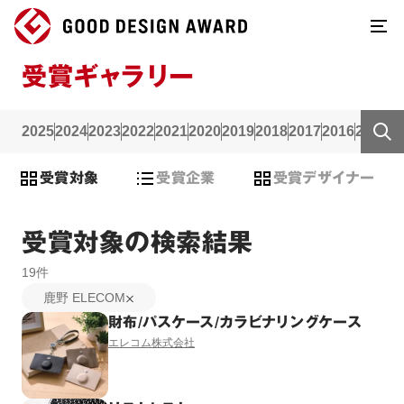
受賞ギャラリー
2025
2024
2023
2022
2021
2020
2019
2018
2017
2016
2015
2
受賞対象
受賞企業
受賞デザイナー
受賞対象の検索結果
19
件
鹿野 ELECOM
財布/パスケース/カラビナリングケース
エレコム株式会社