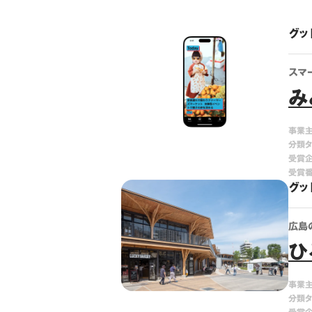
グッ
スマ
み
事業
分類
受賞
受賞
グッ
広島
ひ
事業
分類