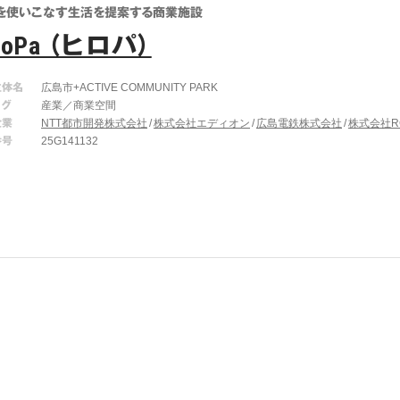
を使いこなす生活を提案する商業施設
roPa （ヒロパ）
主体名
広島市+ACTIVE COMMUNITY PARK
タグ
産業／商業空間
企業
NTT都市開発株式会社
株式会社エディオン
広島電鉄株式会社
株式会社R
番号
25G141132