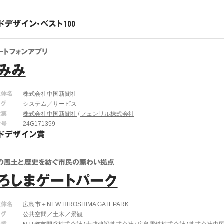
ドデザイン・ベスト100
ートフォンアプリ
みみ
主体名
株式会社中国新聞社
タグ
システム／サービス
企業
株式会社中国新聞社
フェンリル株式会社
番号
24G171359
ドデザイン賞
の風土と歴史を紡ぐ市民の賑わい拠点
ろしまゲートパーク
主体名
広島市＋NEW HIROSHIMA GATEPARK
タグ
公共空間／土木／景観