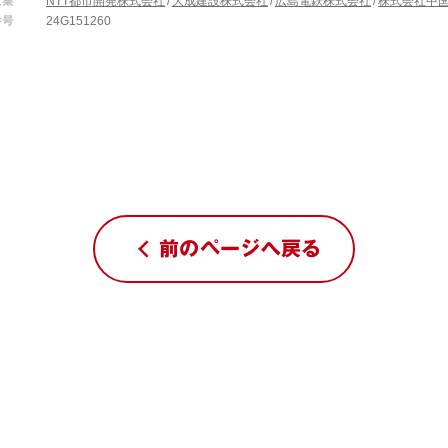
企業
NTT都市開発株式会社
大成建設株式会社
広島電鉄株式会社
株式会社中
番号
24G151260
前のページへ戻る