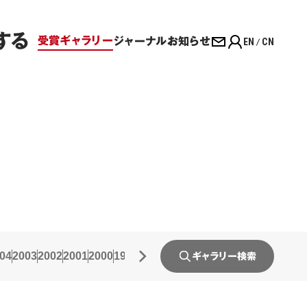
する
受賞ギャラリー
ジャーナル
お知らせ
EN
CN
04
2003
2002
2001
2000
1999
1998
1997
1996
1995
1994
1993
19
ギャラリー検索