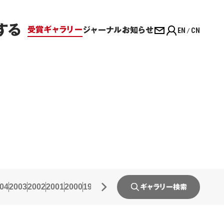
する
受賞ギャラリー
ジャーナル
お知らせ
EN
CN
04
2003
2002
2001
2000
1999
1998
1997
1996
1995
1994
1993
19
ギャラリー検索