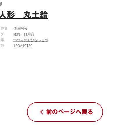
形
人形 丸土鈴
主体名
佐藤明彦
タグ
雑貨／日用品
企業
つつみのおひなっこや
番号
12GA10130
前のページへ戻る