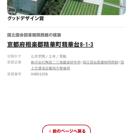
グッドデザイン賞
国立国会図書館関西館の建築
京都府相楽郡精華町精華台8-1-3
分類タグ
公共空間／土木／景観
受賞企業
株式会社陶器二三雄建築研究所
国立国会図書館関西館
国
土交通省近畿地方整備局
受賞番号
04B01058
前のページへ戻る