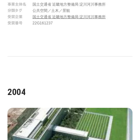
事業主体名
国土交通省 近畿地方整備局 淀川河川事務所
分類タグ
公共空間／土木／景観
受賞企業
国土交通省 近畿地方整備局 淀川河川事務所
受賞番号
22G161237
2004