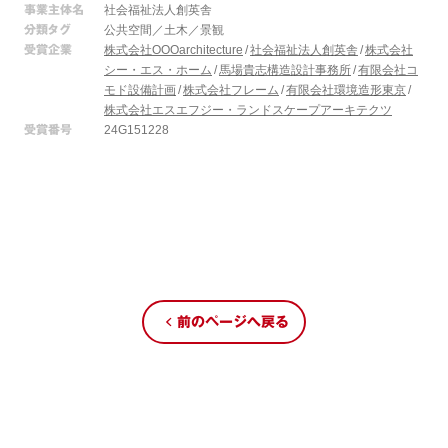
事業主体名
社会福祉法人創英舎
分類タグ
公共空間／土木／景観
受賞企業
株式会社OOOarchitecture
社会福祉法人創英舎
株式会社
シー・エス・ホーム
馬場貴志構造設計事務所
有限会社コ
モド設備計画
株式会社フレーム
有限会社環境造形東京
株式会社エスエフジー・ランドスケープアーキテクツ
受賞番号
24G151228
前のページへ戻る