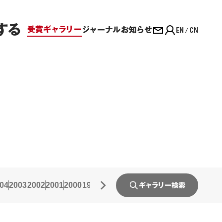
する
受賞ギャラリー
ジャーナル
お知らせ
EN
CN
04
2003
2002
2001
2000
1999
1998
1997
1996
1995
1994
1993
19
ギャラリー検索