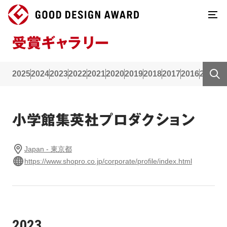
受賞ギャラリー
2025
2024
2023
2022
2021
2020
2019
2018
2017
2016
2015
2
小学館集英社プロダクション
Japan - 東京都
https://www.shopro.co.jp/corporate/profile/index.html
2023