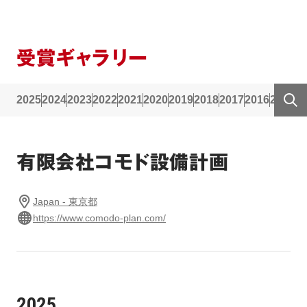
受賞ギャラリー
2025
2024
2023
2022
2021
2020
2019
2018
2017
2016
2015
2
有限会社コモド設備計画
Japan - 東京都
https://www.comodo-plan.com/
2025