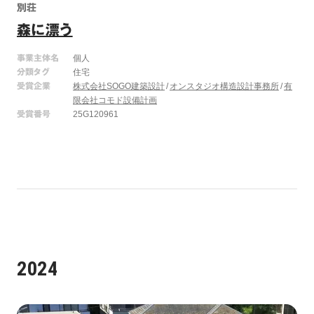
別荘
森に漂う
事業主体名
個人
分類タグ
住宅
受賞企業
株式会社SOGO建築設計
オンスタジオ構造設計事務所
有
限会社コモド設備計画
受賞番号
25G120961
2024