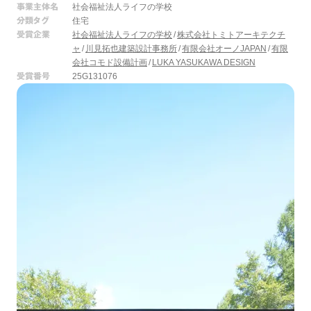
事業主体名
社会福祉法人ライフの学校
分類タグ
住宅
受賞企業
社会福祉法人ライフの学校
株式会社トミトアーキテクチ
ャ
川見拓也建築設計事務所
有限会社オーノJAPAN
有限
会社コモド設備計画
LUKA YASUKAWA DESIGN
受賞番号
25G131076