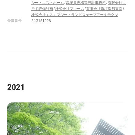
シー・エス・ホーム
馬場貴志構造設計事務所
有限会社コ
モド設備計画
株式会社フレーム
有限会社環境造形東京
株式会社エスエフジー・ランドスケープアーキテクツ
受賞番号
24G151228
2021