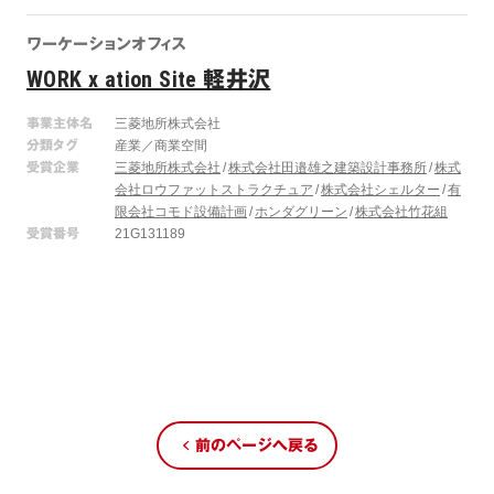
ワーケーションオフィス
WORK x ation Site 軽井沢
事業主体名
三菱地所株式会社
分類タグ
産業／商業空間
受賞企業
三菱地所株式会社
株式会社田邉雄之建築設計事務所
株式
会社ロウファットストラクチュア
株式会社シェルター
有
限会社コモド設備計画
ホンダグリーン
株式会社竹花組
受賞番号
21G131189
前のページへ戻る