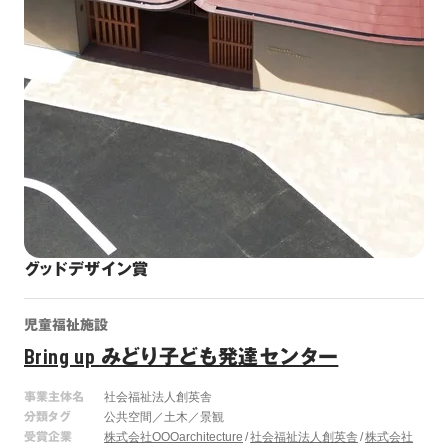
グッドデザイン賞
児童福祉施設
Bring up みどり子ども発達センター
事業主体名
社会福祉法人創英舎
分類タグ
公共空間／土木／景観
受賞企業
株式会社OOOarchitecture
社会福祉法人創英舎
株式会社