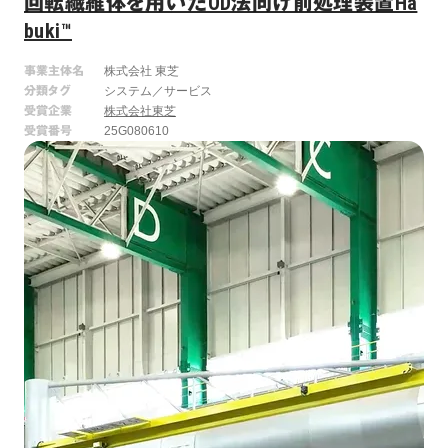
回転繊維体を用いたOD法向け前処理装置Ha
buki™
事業主体名
株式会社 東芝
分類タグ
システム／サービス
受賞企業
株式会社東芝
受賞番号
25G080610