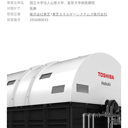
事業主体名
国立大学法人山形大学、延世大学校医療院
分類タグ
医療
受賞企業
株式会社東芝
東芝エネルギーシステムズ株式会社
受賞番号
25G080633