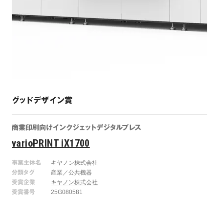
グッドデザイン賞
商業印刷向けインクジェットデジタルプレス
varioPRINT iX1700
事業主体名
キヤノン株式会社
分類タグ
産業／公共機器
受賞企業
キヤノン株式会社
受賞番号
25G080581