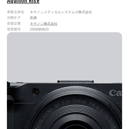
Aquilion Rise
事業主体名
キヤノンメディカルシステムズ株式会社
分類タグ
医療
受賞企業
キヤノン株式会社
受賞番号
25G080623