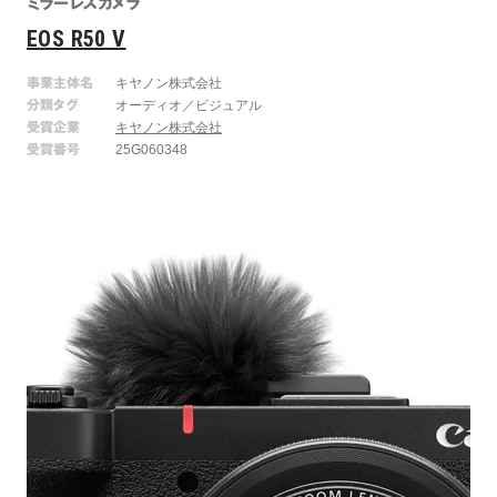
ミラーレスカメラ
EOS R50 V
事業主体名
キヤノン株式会社
分類タグ
オーディオ／ビジュアル
受賞企業
キヤノン株式会社
受賞番号
25G060348