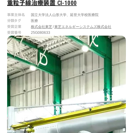
重粒子線治療装置 CI-1000
事業主体名
国立大学法人山形大学、延世大学校医療院
分類タグ
医療
受賞企業
株式会社東芝
東芝エネルギーシステムズ株式会社
受賞番号
25G080633