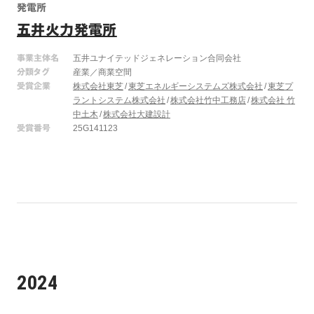
発電所
五井火力発電所
事業主体名
五井ユナイテッドジェネレーション合同会社
分類タグ
産業／商業空間
受賞企業
株式会社東芝
東芝エネルギーシステムズ株式会社
東芝プ
ラントシステム株式会社
株式会社竹中工務店
株式会社 竹
中土木
株式会社大建設計
受賞番号
25G141123
2024