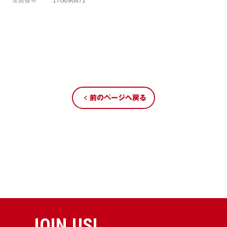
受賞番号
17G090871
前のページへ戻る
JOIN US!