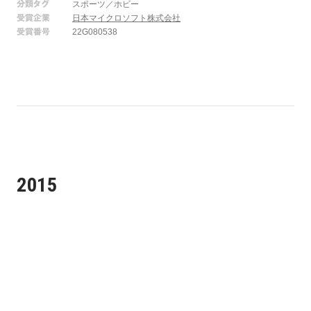
分類タグ
スポーツ／ホビー
受賞企業
日本マイクロソフト株式会社
受賞番号
22G080538
2015