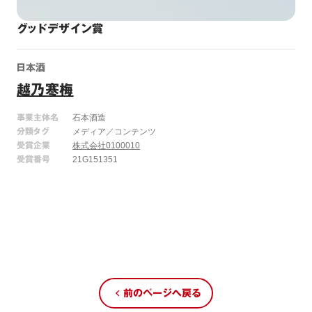
グッドデザイン賞
日本酒
越乃寒梅
事業主体名
石本酒造
分類タグ
メディア／コンテンツ
受賞企業
株式会社0100010
受賞番号
21G151351
前のページへ戻る