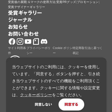
受賞後の展開
Ｇマークの使用方法
受賞PRグッズ
プロモーション
受賞デザイナーギャラリー
受賞ギャラリー
ジャーナル
お知らせ
お問い合わせ
サイト利用条
プライバシーポリ
Cookie ポリシ
特定商取引法に基づく
件
シー
ー
表記
当ウェブサイトのご利用には、クッキーを使用し
ています。「同意する」ボタンを押すと、引き続
グッドデザイン賞は、公益財団法人日本デザイン振興
き当ウェブサイトのすべての機能をご利用頂くこ
会が運営しています。
とができます。クッキーに関する情報や設定変更
は、
クッキーポリシー
をご覧ください。
同意しない
同意する