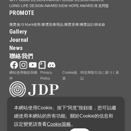
WHY GOOD DESIGN AWARD?
GOOD DESIGN AWARD
LONG LIFE DESIGN AWARD
NEW HOPE AWARD
常見問題
PROMOTE
獲獎後
G Mark使用
獲獎宣傳用品
獲獎宣傳
獲獎設計師名錄
Gallery
Journal
News
聯絡我們
網站使用條款與條
Privacy
Cookie政
特定商取引法に基づく表
件
Policy
策
記
本網站使用Cookie。按下“同意”按鈕後，您可以繼
GOOD DESIGN AWARD 由日本設計振興會（Japan
續使用本網站的所有功能。關於Cookie的信息和
Institute of Design Promotion）主辦
設定變更請查看
Cookie策略
。