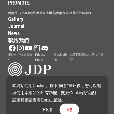
PROMOTE
獲獎後
G Mark使用
獲獎宣傳用品
獲獎宣傳
獲獎設計師名錄
Gallery
Journal
News
聯絡我們
網站使用條款與條
Privacy
Cookie政
特定商取引法に基づく表
件
Policy
策
記
本網站使用Cookie。按下“同意”按鈕後，您可以繼
GOOD DESIGN AWARD 由日本設計振興會（Japan
續使用本網站的所有功能。關於Cookie的信息和
Institute of Design Promotion）主辦
設定變更請查看
Cookie策略
。
不同意
同意