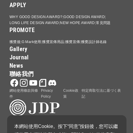
APPLY
WHY GOOD DESIGN AWARD?
GOOD DESIGN AWARD
LONG LIFE DESIGN AWARD
NEW HOPE AWARD
常見問題
PROMOTE
獲獎後
G Mark使用
獲獎宣傳用品
獲獎宣傳
獲獎設計師名錄
Gallery
Journal
News
聯絡我們
網站使用條款與條
Privacy
Cookie政
特定商取引法に基づく表
件
Policy
策
記
本網站使用Cookie。按下“同意”按鈕後，您可以繼
GOOD DESIGN AWARD 由日本設計振興會（Japan