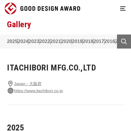
Gallery
2025
2024
2023
2022
2021
2020
2019
2018
2017
2016
2015
2
ITACHIBORI MFG.CO.,LTD
Japan - 大阪府
https://www.itachibori.co.jp
2025