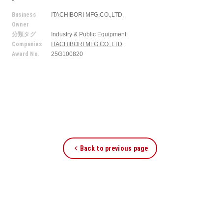
Business
ITACHIBORI MFG.CO.,LTD.
Owner
分類タグ
Industry & Public Equipment
Companies
ITACHIBORI MFG.CO.,LTD
Award No.
25G100820
Back to previous page