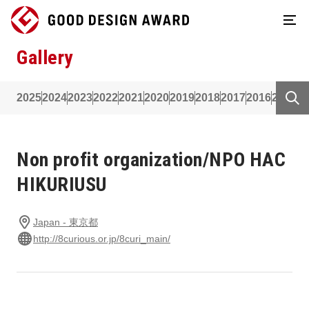
Gallery
2025
2024
2023
2022
2021
2020
2019
2018
2017
2016
2015
2
Non profit organization/NPO HAC
HIKURIUSU
Japan - 東京都
http://8curious.or.jp/8curi_main/