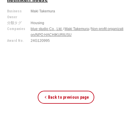
Business
Maki Takemura
Owner
分類タグ
Housing
Companies
blue studio Co., Ltd.
Maki Takemura
Non profit organizati
on/NPO HACHIKURIUSU
Award No.
24G120995
Back to previous page