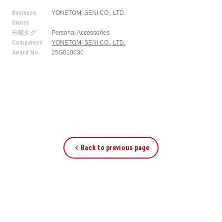
Business
YONETOMI SENI CO., LTD.
Owner
分類タグ
Personal Accessories
Companies
YONETOMI SENI CO., LTD.
Award No.
25G010030
Back to previous page