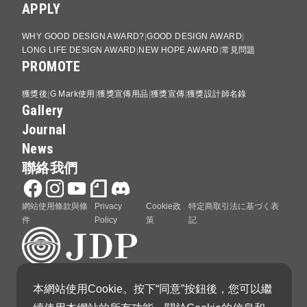
APPLY
WHY GOOD DESIGN AWARD?
GOOD DESIGN AWARD
LONG LIFE DESIGN AWARD
NEW HOPE AWARD
常見問題
PROMOTE
獲獎後
G Mark使用
獲獎宣傳用品
獲獎宣傳
獲獎設計師名錄
Gallery
Journal
News
聯絡我們
網站使用條款與條
Privacy
Cookie政
特定商取引法に基づく表
件
Policy
策
記
本網站使用Cookie。按下“同意”按鈕後，您可以繼
GOOD DESIGN AWARD 由日本設計振興會（Japan