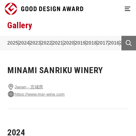
Gallery
2025
2024
2023
2022
2021
2020
2019
2018
2017
2016
2015
2
MINAMI SANRIKU WINERY
Japan - 宮城県
https://www.msr-wine.com
2024