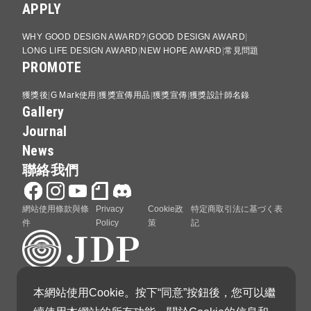
APPLY
WHY GOOD DESIGN AWARD?
GOOD DESIGN AWARD
LONG LIFE DESIGN AWARD
NEW HOPE AWARD
常見問題
PROMOTE
獲獎後
G Mark使用
獲獎宣傳用品
獲獎宣傳
獲獎設計師名錄
Gallery
Journal
News
聯絡我們
網站使用條款與條
Privacy
Cookie政
特定商取引法に基づく表
件
Policy
策
記
本網站使用Cookie。按下“同意”按鈕後，您可以繼
GOOD DESIGN AWARD 由日本設計振興會（Japan