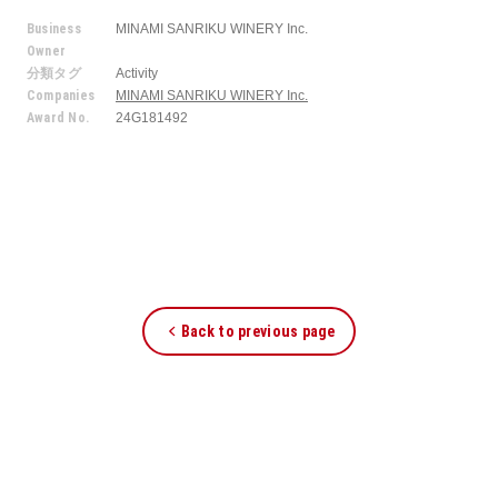
Business
MINAMI SANRIKU WINERY Inc.
Owner
分類タグ
Activity
Companies
MINAMI SANRIKU WINERY Inc.
Award No.
24G181492
Back to previous page