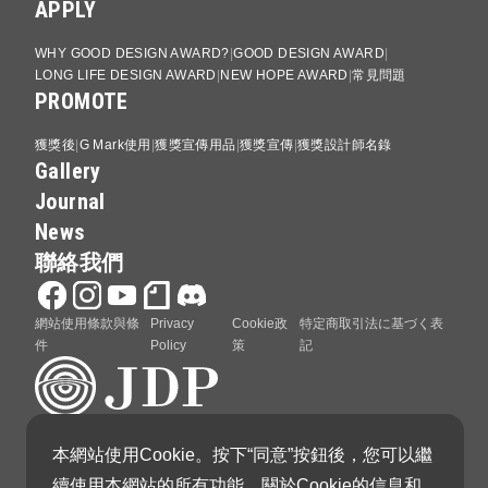
APPLY
WHY GOOD DESIGN AWARD?
GOOD DESIGN AWARD
LONG LIFE DESIGN AWARD
NEW HOPE AWARD
常見問題
PROMOTE
獲獎後
G Mark使用
獲獎宣傳用品
獲獎宣傳
獲獎設計師名錄
Gallery
Journal
News
聯絡我們
網站使用條款與條
Privacy
Cookie政
特定商取引法に基づく表
件
Policy
策
記
本網站使用Cookie。按下“同意”按鈕後，您可以繼
GOOD DESIGN AWARD 由日本設計振興會（Japan
續使用本網站的所有功能。關於Cookie的信息和