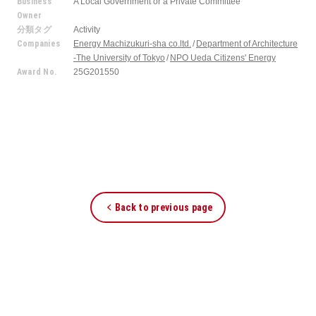
Business
A Local Government or a Private Committee
Owner
分類タグ
Activity
Companies
Energy Machizukuri-sha co.ltd.
Department of Architecture
-The University of Tokyo
NPO Ueda Citizens' Energy
Award No.
25G201550
Back to previous page