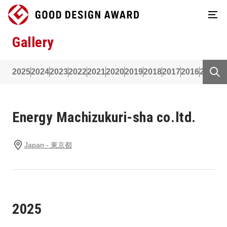
Gallery
2025
2024
2023
2022
2021
2020
2019
2018
2017
2016
2015
2
Energy Machizukuri-sha co.ltd.
Japan - 東京都
2025