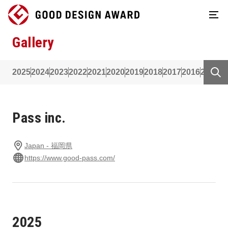
Gallery
2025
2024
2023
2022
2021
2020
2019
2018
2017
2016
2015
2
Pass inc.
Japan - 福岡県
https://www.good-pass.com/
2025