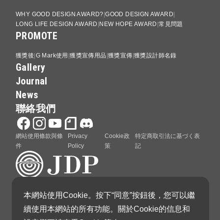
WHY GOOD DESIGN AWARD?
GOOD DESIGN AWARD
LONG LIFE DESIGN AWARD
NEW HOPE AWARD
常見問題
PROMOTE
獲獎後
G Mark使用
獲獎宣傳用品
獲獎宣傳
獲獎設計師名錄
Gallery
Journal
News
聯絡我們
網站使用條款與條
Privacy
Cookie政
特定商取引法に基づく表
件
Policy
策
記
本網站使用Cookie。按下“同意”按鈕後，您可以繼
GOOD DESIGN AWARD 由日本設計振興會（Japan
續使用本網站的所有功能。關於Cookie的信息和
Institute of Design Promotion）主辦