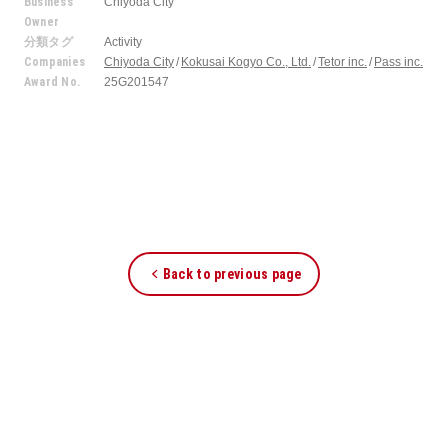
Business
Chiyoda City
Owner
分類タグ
Activity
Companies
Chiyoda City
Kokusai Kogyo Co., Ltd.
Tetor inc.
Pass inc.
Award No.
25G201547
Back to previous page