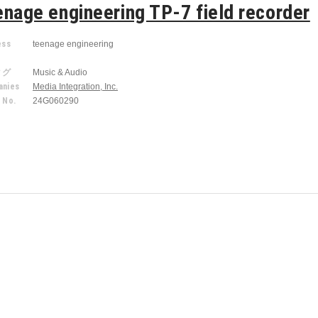
enage engineering TP-7 field recorder
ess
teenage engineering
r
タグ
Music & Audio
nies
Media Integration, Inc.
 No.
24G060290