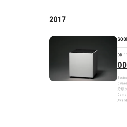
2017
GOO
OD-1
OD
Busin
Owne
分類
Compa
Award