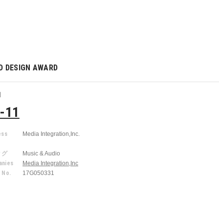
D DESIGN AWARD
1
-11
ess
Media Integration,Inc.
r
タグ
Music & Audio
nies
Media Integration,Inc
 No.
17G050331