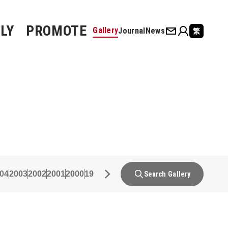
LY
PROMOTE
Gallery
Journal
News
繁
04
2003
2002
2001
2000
1999
1998
1997
1996
1995
1994
1993
19
Search Gallery