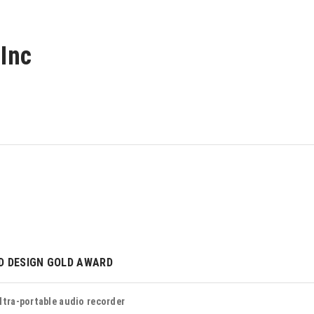
,Inc
D DESIGN GOLD AWARD
ltra-portable audio recorder