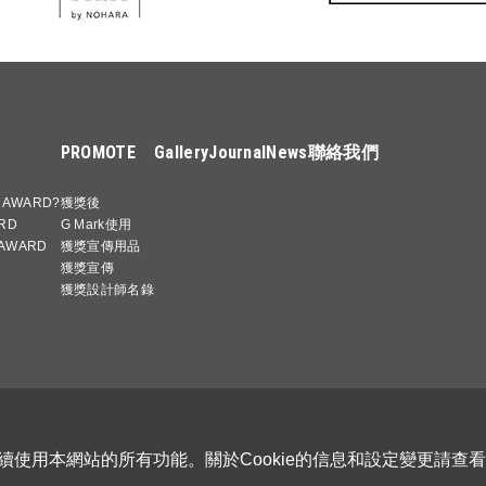
PROMOTE
Gallery
Journal
News
聯絡我們
 AWARD?
獲獎後
RD
G Mark使用
 AWARD
獲獎宣傳用品
獲獎宣傳
獲獎設計師名錄
Cookie政策
特定商取引法に基づく表記
GOOD DESIGN AWARD
繼續使用本網站的所有功能。關於Cookie的信息和設定變更請查看