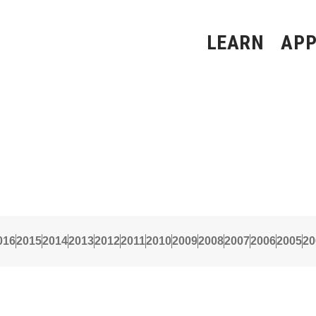
LEARN
APP
016
2015
2014
2013
2012
2011
2010
2009
2008
2007
2006
2005
20