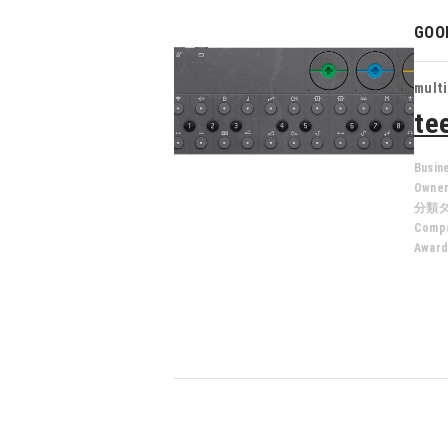
GOO
mult
te
Busin
Owne
分類
Compa
Award