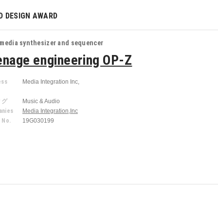
D DESIGN AWARD
imedia synthesizer and sequencer
enage engineering OP-Z
ess
Media Integration Inc,
r
タグ
Music & Audio
nies
Media Integration,Inc
 No.
19G030199