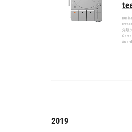
te
Busin
Owne
分類
Compa
Award
2019