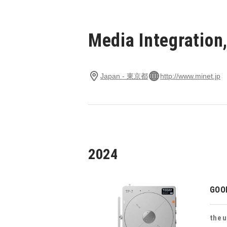
Media Integration
Japan - 東京都
http://www.minet.jp
2024
GOO
the u