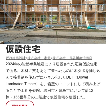
仮設住宅
坂茂建築設計
株式会社 家元
株式会社 長谷川萬治商店
2024年の能登半島地震により建設された応急仮設住宅
である。木材に穴をあけて並べたものに木ダボを挿し込
んで接着剤を使わずにパネル化したDLT（Dowel
Laminated Timber）を、箱型のユニットにして積み上げ
ることで工期を短縮。珠洲市と輪島市において計12
棟・166世帯分の二階建て仮設住宅を建設した。