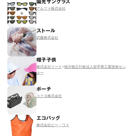
偏光サングラス
アルファ株式会社
ストール
武藤株式会社
帽子子供
株式会社リード
地方独立行政法人岩手県工業技術セン
ター
ポーチ
コクヨ株式会社
エコバッグ
株式会社ビー・ワイ