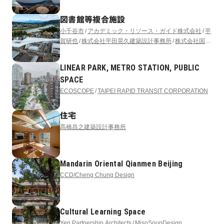
図書館等複合施設
小千谷市
アカデミック・リソース・ガイド株式会社
平
賀研也
株式会社平田晃久建築設計事務所
株式会社国際
開発コンサルタンツ
アフォーダンス株式会社
サイフォ
ン合同会社
LINEAR PARK, METRO STATION, PUBLIC
SPACE
ECOSCOPE
TAIPEI RAPID TRANSIT CORPORATION
住宅
髙橋昌之建築設計事務所
Mandarin Oriental Qianmen Beijing
CCD/Cheng Chung Design
Cultural Learning Space
Yen Partnership Architects
MisoSoupDesign