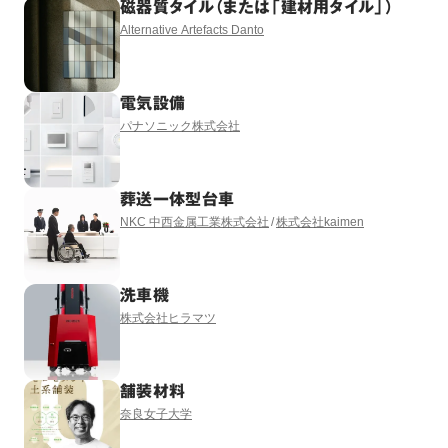
磁器質タイル（または「建材用タイル」）
Alternative Artefacts Danto
電気設備
パナソニック株式会社
葬送一体型台車
NKC 中西金属工業株式会社
株式会社kaimen
洗車機
株式会社ヒラマツ
舗装材料
奈良女子大学