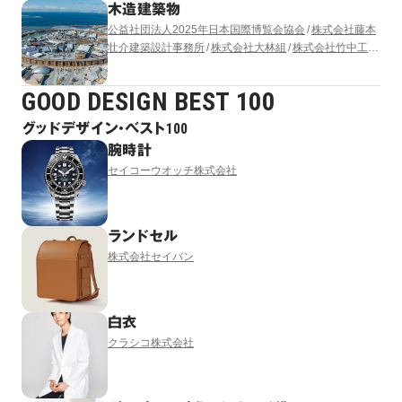
木造建築物
公益社団法人2025年日本国際博覧会協会
株式会社藤本
壮介建築設計事務所
株式会社大林組
株式会社竹中工務
店
清水建設株式会社
株式会社 東畑建築事務所
株式会
社梓設計
GOOD DESIGN BEST 100
グッドデザイン・ベスト100
腕時計
セイコーウオッチ株式会社
ランドセル
株式会社セイバン
白衣
クラシコ株式会社