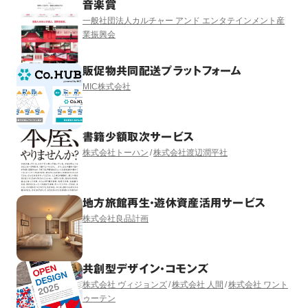
音楽賞
一般社団法人カルチャー アンド エンタテインメント産
業振興会
販促物共同配送プラットフォーム
MIC株式会社
書籍少額取次サービス
株式会社トーハン
株式会社渡辺潤平社
地方旅館再生・遊休資産活用サービス
株式会社良品計画
共創型デザイン・コモンズ
株式会社 ヴィジョンズ
株式会社 人間
株式会社 ワント
ゥーテン