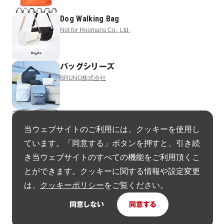
Dog Walking Bag
Not for Hoomans Co., Ltd.
バッグシリーズ
BRUNO株式会社
バッグシリーズ
BRUNO株式会社
当ウェブサイトのご利用には、クッキーを使用し
ています。「同意する」ボタンを押すと、引き続
き当ウェブサイトのすべての機能をご利用頂くこ
Dell Pro Premium EcoLoop Series
とができます。クッキーに関する情報や設定変更
Dell Technologies
は、
クッキーポリシー
をご覧ください。
同意しない
同意する
ヘルメットインナー
株式会社Beautiful People