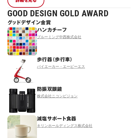
詳細を見る
GOOD DESIGN GOLD AWARD
グッドデザイン金賞
ハンカチーフ
ブルーミング中西株式会社
歩行器（歩行車）
バイエーカー・エーピーエス
防振双眼鏡
株式会社ニコンビジョン
減塩サポート食器
キリンホールディングス株式会社