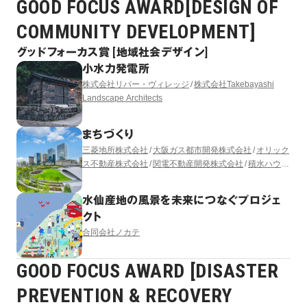
GOOD FOCUS AWARD[DESIGN OF
COMMUNITY DEVELOPMENT]
グッドフォーカス賞 [地域社会デザイン]
小水力発電所
株式会社リバー・ヴィレッジ
株式会社Takebayashi
Landscape Architects
まちづくり
三菱地所株式会社
大阪ガス都市開発株式会社
オリック
ス不動産株式会社
関電不動産開発株式会社
積水ハウス
株式会社
株式会社竹中工務店
阪急電鉄株式会社
三菱
地所レジデンス株式会社
うめきた開発特定目的会社
水仙産地の風景を未来につなぐプロジェ
（出資者：大林組）
株式会社日建設計
株式会社三菱地
クト
所設計
GGN LANDSCAPE ARCHITECTURE LTD.
合同会社ノカテ
GOOD FOCUS AWARD [DISASTER
PREVENTION & RECOVERY