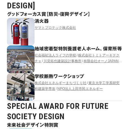
DESIGN]
グッドフォーカス賞［防災・復興デザイン］
消火器
ヤマトプロテック株式会社
地域密着型特別養護老人ホーム、保育所等
社会福祉法人ライフの学校
株式会社トミトアーキテク
チャ
川見拓也建築設計事務所
有限会社オーノJAPAN
有限会社コモド設備計画
LUKA YASUKAWA DESIGN
学校断熱ワークショップ
株式会社エネルギーまちづくり社
東京大学工学系研究
科建築学専攻
NPO法人上田市民エネルギー
SPECIAL AWARD FOR FUTURE
SOCIETY DESIGN
未来社会デザイン特別賞