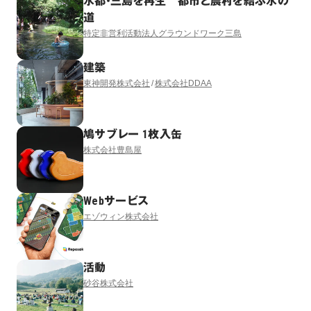
水都・三島を再生 都市と農村を結ぶ水の
道
特定非営利活動法人グラウンドワーク三島
建築
東神開発株式会社
株式会社DDAA
鳩サブレー 1枚入缶
株式会社豊島屋
Webサービス
エゾウィン株式会社
活動
砂谷株式会社