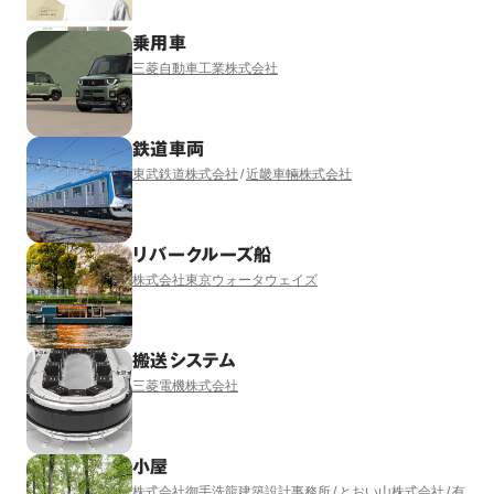
乗用車
三菱自動車工業株式会社
鉄道車両
東武鉄道株式会社
近畿車輛株式会社
リバークルーズ船
株式会社東京ウォータウェイズ
搬送システム
三菱電機株式会社
小屋
株式会社御手洗龍建築設計事務所
とおい山株式会社
有