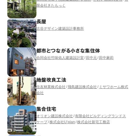
限会社きたもっく
長屋
古谷デザイン建築設計事務所
都市とつながる小さな集住体
合同会社竹味佑人建築設計室
田中元
田中麻莉
地盤改良工法
住友林業株式会社
飛島建設株式会社
ミサワホーム株式
会社
集合住宅
オリオン建設株式会社
有限会社ビルディングランドス
ケープ
株式会社U’plan
株式会社新宅工務店