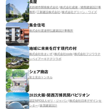
長屋
名鉄都市開発株式会社
株式会社成瀬・猪熊建築設計事
務所
工新建設株式会社
株式会社グリーン・ワイズ
集合住宅
株式会社渡邉明弘建築設計事務所
地域に未来を灯す現代の村
株式会社住まいず
株式会社code
株式会社フジワラテ
ッペイアーキテクツラボ
シェア商店
富士見台トンネル
2025大阪・関西万博民間パビリオン
認定NPO法人ゼリ・ジャパン
株式会社日本デザインセ
ンター
坂茂建築設計