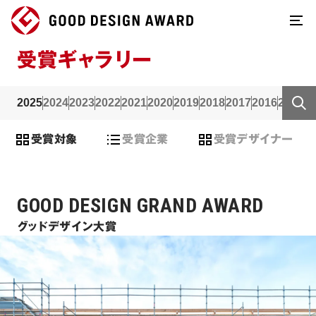
受賞ギャラリー
2025
2024
2023
2022
2021
2020
2019
2018
2017
2016
2015
2
受賞対象
受賞企業
受賞デザイナー
GOOD DESIGN GRAND AWARD
グッドデザイン大賞