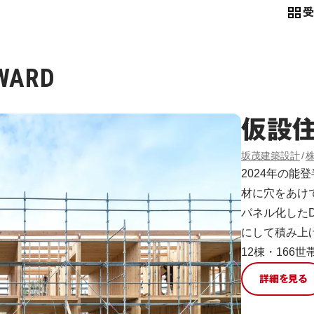
WARD
仮設
坂茂建築設計
2024年の
材に穴をあけ
パネル化したDLT
にして積み上
12棟・166
詳細を見る