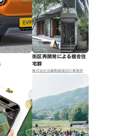
車
街区再開発による複合住
宅群
社
株式会社須藤剛建築設計事務所