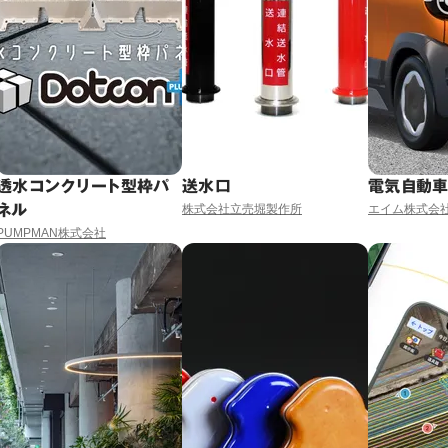
透水コンクリート型枠パ
送水口
電気自動
ネル
株式会社立売堀製作所
エイム株式会
PUMPMAN株式会社