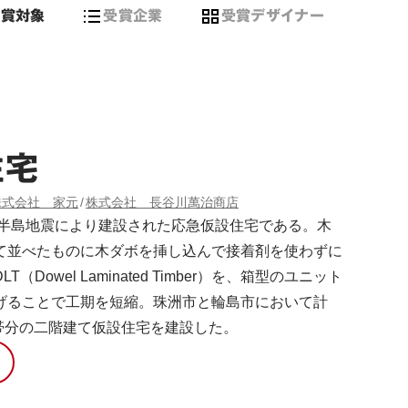
受賞対象
受賞企業
受賞デザイナー
住宅
株式会社 家元
株式会社 長谷川萬治商店
能登半島地震により建設された応急仮設住宅である。木
て並べたものに木ダボを挿し込んで接着剤を使わずに
（Dowel Laminated Timber）を、箱型のユニット
げることで工期を短縮。珠洲市と輪島市において計
世帯分の二階建て仮設住宅を建設した。