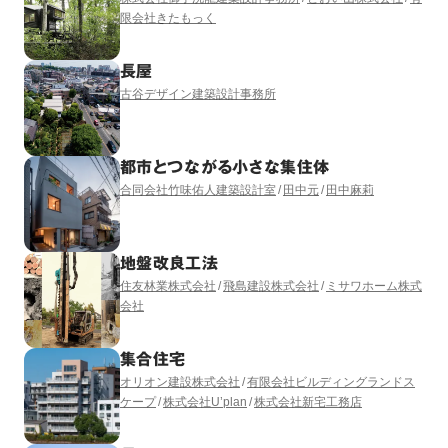
限会社きたもっく
長屋
古谷デザイン建築設計事務所
都市とつながる小さな集住体
合同会社竹味佑人建築設計室
田中元
田中麻莉
地盤改良工法
住友林業株式会社
飛島建設株式会社
ミサワホーム株式
会社
集合住宅
オリオン建設株式会社
有限会社ビルディングランドス
ケープ
株式会社U’plan
株式会社新宅工務店