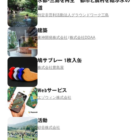
水都・三島を再生 都市と農村を結ぶ水の
道
特定非営利活動法人グラウンドワーク三島
建築
東神開発株式会社
株式会社DDAA
鳩サブレー 1枚入缶
株式会社豊島屋
Webサービス
エゾウィン株式会社
活動
砂谷株式会社