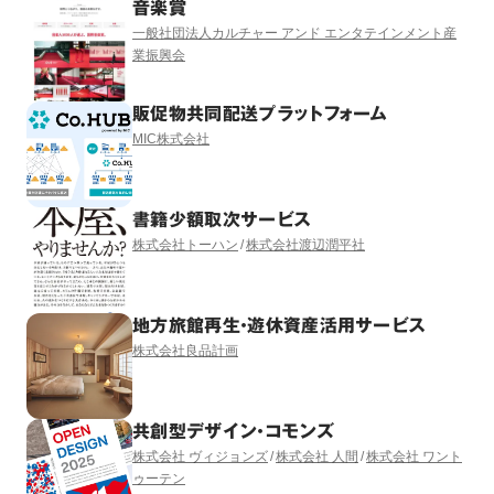
音楽賞
一般社団法人カルチャー アンド エンタテインメント産
業振興会
販促物共同配送プラットフォーム
MIC株式会社
書籍少額取次サービス
株式会社トーハン
株式会社渡辺潤平社
地方旅館再生・遊休資産活用サービス
株式会社良品計画
共創型デザイン・コモンズ
株式会社 ヴィジョンズ
株式会社 人間
株式会社 ワント
ゥーテン