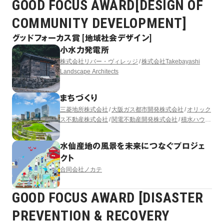
GOOD FOCUS AWARD[DESIGN OF
COMMUNITY DEVELOPMENT]
グッドフォーカス賞 [地域社会デザイン]
小水力発電所
株式会社リバー・ヴィレッジ
株式会社Takebayashi
Landscape Architects
まちづくり
三菱地所株式会社
大阪ガス都市開発株式会社
オリック
ス不動産株式会社
関電不動産開発株式会社
積水ハウス
株式会社
株式会社竹中工務店
阪急電鉄株式会社
三菱
地所レジデンス株式会社
うめきた開発特定目的会社
水仙産地の風景を未来につなぐプロジェ
（出資者：大林組）
株式会社日建設計
株式会社三菱地
クト
所設計
GGN LANDSCAPE ARCHITECTURE LTD.
合同会社ノカテ
GOOD FOCUS AWARD [DISASTER
PREVENTION & RECOVERY