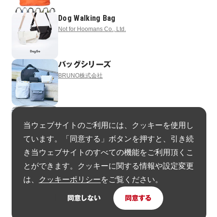
Dog Walking Bag
Not for Hoomans Co., Ltd.
バッグシリーズ
BRUNO株式会社
バッグシリーズ
BRUNO株式会社
当ウェブサイトのご利用には、クッキーを使用し
ています。「同意する」ボタンを押すと、引き続
き当ウェブサイトのすべての機能をご利用頂くこ
Dell Pro Premium EcoLoop Series
とができます。クッキーに関する情報や設定変更
Dell Technologies
は、
クッキーポリシー
をご覧ください。
同意しない
同意する
ヘルメットインナー
株式会社Beautiful People