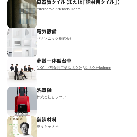
磁器質タイル（または「建材用タイル」）
Alternative Artefacts Danto
電気設備
パナソニック株式会社
葬送一体型台車
NKC 中西金属工業株式会社
株式会社kaimen
洗車機
株式会社ヒラマツ
舗装材料
奈良女子大学