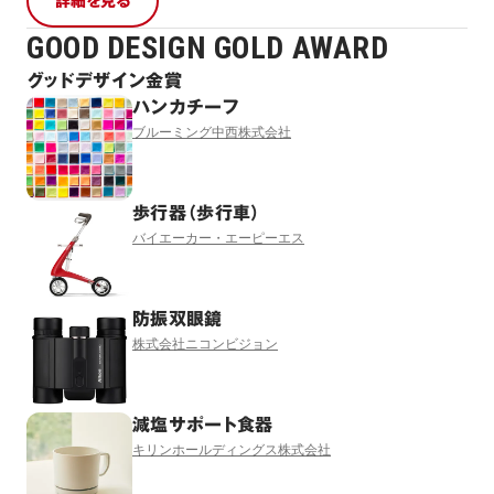
詳細を見る
GOOD DESIGN GOLD AWARD
グッドデザイン金賞
ハンカチーフ
ブルーミング中西株式会社
歩行器（歩行車）
バイエーカー・エーピーエス
防振双眼鏡
株式会社ニコンビジョン
減塩サポート食器
キリンホールディングス株式会社