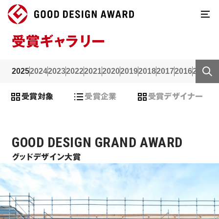
受賞ギャラリー
2025
2024
2023
2022
2021
2020
2019
2018
2017
2016
2015
2
受賞対象
受賞企業
受賞デザイナー
GOOD DESIGN GRAND AWARD
グッドデザイン大賞