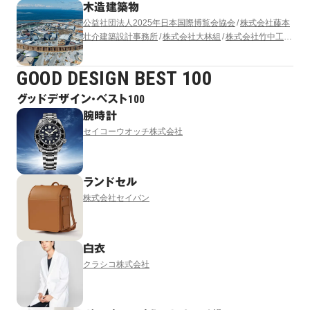
木造建築物
公益社団法人2025年日本国際博覧会協会
株式会社藤本
壮介建築設計事務所
株式会社大林組
株式会社竹中工務
店
清水建設株式会社
株式会社 東畑建築事務所
株式会
社梓設計
GOOD DESIGN BEST 100
グッドデザイン・ベスト100
腕時計
セイコーウオッチ株式会社
ランドセル
株式会社セイバン
白衣
クラシコ株式会社