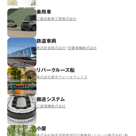
乗用車
三菱自動車工業株式会社
鉄道車両
東武鉄道株式会社
近畿車輛株式会社
リバークルーズ船
株式会社東京ウォータウェイズ
搬送システム
三菱電機株式会社
小屋
株式会社御手洗龍建築設計事務所
とおい山株式会社
有