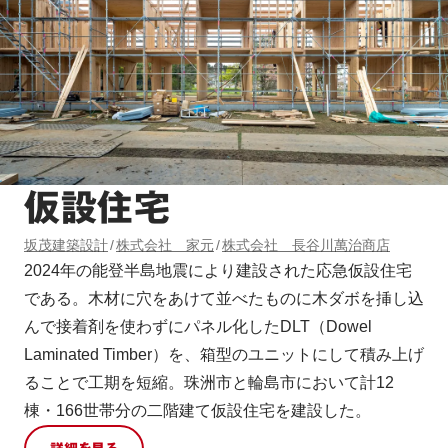
仮設住宅
坂茂建築設計
株式会社 家元
株式会社 長谷川萬治商店
2024年の能登半島地震により建設された応急仮設住宅
である。木材に穴をあけて並べたものに木ダボを挿し込
んで接着剤を使わずにパネル化したDLT（Dowel
Laminated Timber）を、箱型のユニットにして積み上げ
ることで工期を短縮。珠洲市と輪島市において計12
棟・166世帯分の二階建て仮設住宅を建設した。