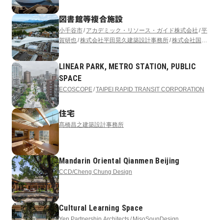
図書館等複合施設
小千谷市
アカデミック・リソース・ガイド株式会社
平
賀研也
株式会社平田晃久建築設計事務所
株式会社国際
開発コンサルタンツ
アフォーダンス株式会社
サイフォ
ン合同会社
LINEAR PARK, METRO STATION, PUBLIC
SPACE
ECOSCOPE
TAIPEI RAPID TRANSIT CORPORATION
住宅
髙橋昌之建築設計事務所
Mandarin Oriental Qianmen Beijing
CCD/Cheng Chung Design
Cultural Learning Space
Yen Partnership Architects
MisoSoupDesign