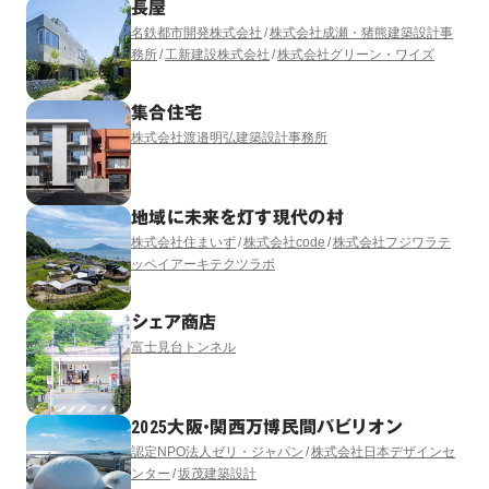
長屋
名鉄都市開発株式会社
株式会社成瀬・猪熊建築設計事
務所
工新建設株式会社
株式会社グリーン・ワイズ
集合住宅
株式会社渡邉明弘建築設計事務所
地域に未来を灯す現代の村
株式会社住まいず
株式会社code
株式会社フジワラテ
ッペイアーキテクツラボ
シェア商店
富士見台トンネル
2025大阪・関西万博民間パビリオン
認定NPO法人ゼリ・ジャパン
株式会社日本デザインセ
ンター
坂茂建築設計