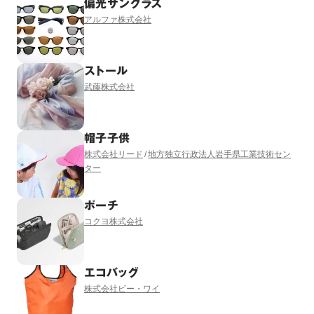
偏光サングラス
アルファ株式会社
ストール
武藤株式会社
帽子子供
株式会社リード
地方独立行政法人岩手県工業技術セン
ター
ポーチ
コクヨ株式会社
エコバッグ
株式会社ビー・ワイ