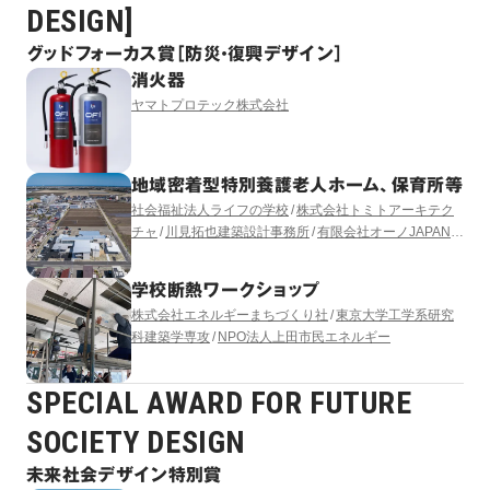
DESIGN]
グッドフォーカス賞［防災・復興デザイン］
消火器
ヤマトプロテック株式会社
地域密着型特別養護老人ホーム、保育所等
社会福祉法人ライフの学校
株式会社トミトアーキテク
チャ
川見拓也建築設計事務所
有限会社オーノJAPAN
有限会社コモド設備計画
LUKA YASUKAWA DESIGN
学校断熱ワークショップ
株式会社エネルギーまちづくり社
東京大学工学系研究
科建築学専攻
NPO法人上田市民エネルギー
SPECIAL AWARD FOR FUTURE
SOCIETY DESIGN
未来社会デザイン特別賞