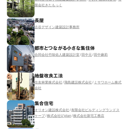
限会社きたもっく
長屋
古谷デザイン建築設計事務所
都市とつながる小さな集住体
合同会社竹味佑人建築設計室
田中元
田中麻莉
地盤改良工法
住友林業株式会社
飛島建設株式会社
ミサワホーム株式
会社
集合住宅
オリオン建設株式会社
有限会社ビルディングランドス
ケープ
株式会社U’plan
株式会社新宅工務店