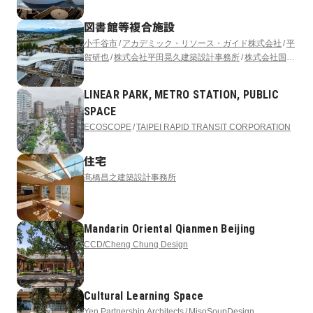
図書館等複合施設
小千谷市
アカデミック・リソース・ガイド株式会社
平
賀研也
株式会社平田晃久建築設計事務所
株式会社国際
開発コンサルタンツ
アフォーダンス株式会社
サイフォ
ン合同会社
LINEAR PARK, METRO STATION, PUBLIC
SPACE
ECOSCOPE
TAIPEI RAPID TRANSIT CORPORATION
住宅
髙橋昌之建築設計事務所
Mandarin Oriental Qianmen Beijing
CCD/Cheng Chung Design
Cultural Learning Space
Yen Partnership Architects
MisoSoupDesign