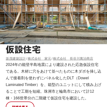
仮設住宅
坂茂建築設計
株式会社 家元
株式会社 長谷川萬治商店
2024年の能登半島地震により建設された応急仮設住宅
である。木材に穴をあけて並べたものに木ダボを挿し込
んで接着剤を使わずにパネル化したDLT（Dowel
Laminated Timber）を、箱型のユニットにして積み上げ
ることで工期を短縮。珠洲市と輪島市において計12
棟・166世帯分の二階建て仮設住宅を建設した。