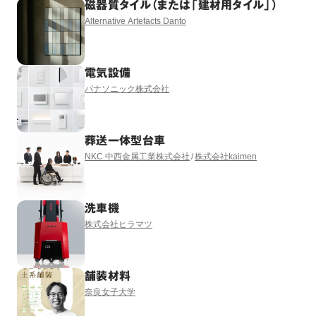
磁器質タイル（または「建材用タイル」）
Alternative Artefacts Danto
電気設備
パナソニック株式会社
葬送一体型台車
NKC 中西金属工業株式会社
株式会社kaimen
洗車機
株式会社ヒラマツ
舗装材料
奈良女子大学