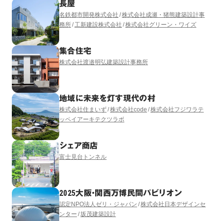
長屋
名鉄都市開発株式会社
株式会社成瀬・猪熊建築設計事
務所
工新建設株式会社
株式会社グリーン・ワイズ
集合住宅
株式会社渡邉明弘建築設計事務所
地域に未来を灯す現代の村
株式会社住まいず
株式会社code
株式会社フジワラテ
ッペイアーキテクツラボ
シェア商店
富士見台トンネル
2025大阪・関西万博民間パビリオン
認定NPO法人ゼリ・ジャパン
株式会社日本デザインセ
ンター
坂茂建築設計