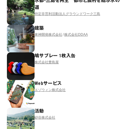
水都・三島を再生 都市と農村を結ぶ水の
道
特定非営利活動法人グラウンドワーク三島
建築
東神開発株式会社
株式会社DDAA
鳩サブレー 1枚入缶
株式会社豊島屋
Webサービス
エゾウィン株式会社
活動
砂谷株式会社