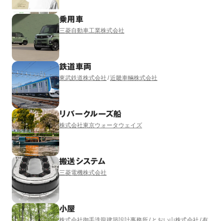
乗用車
三菱自動車工業株式会社
鉄道車両
東武鉄道株式会社
近畿車輛株式会社
リバークルーズ船
株式会社東京ウォータウェイズ
搬送システム
三菱電機株式会社
小屋
株式会社御手洗龍建築設計事務所
とおい山株式会社
有