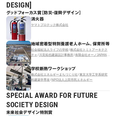
DESIGN]
グッドフォーカス賞［防災・復興デザイン］
消火器
ヤマトプロテック株式会社
地域密着型特別養護老人ホーム、保育所等
社会福祉法人ライフの学校
株式会社トミトアーキテク
チャ
川見拓也建築設計事務所
有限会社オーノJAPAN
有限会社コモド設備計画
LUKA YASUKAWA DESIGN
学校断熱ワークショップ
株式会社エネルギーまちづくり社
東京大学工学系研究
科建築学専攻
NPO法人上田市民エネルギー
SPECIAL AWARD FOR FUTURE
SOCIETY DESIGN
未来社会デザイン特別賞