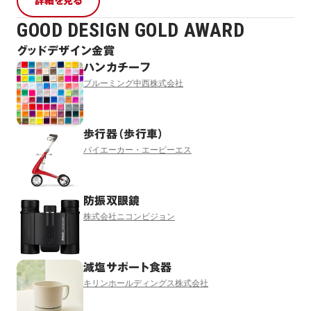
詳細を見る
GOOD DESIGN GOLD AWARD
グッドデザイン金賞
ハンカチーフ
ブルーミング中西株式会社
歩行器（歩行車）
バイエーカー・エーピーエス
防振双眼鏡
株式会社ニコンビジョン
減塩サポート食器
キリンホールディングス株式会社