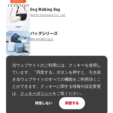
Dog Walking Bag
Not for Hoomans Co., Ltd.
バッグシリーズ
BRUNO株式会社
バッグシリーズ
BRUNO株式会社
当ウェブサイトのご利用には、クッキーを使用し
ています。「同意する」ボタンを押すと、引き続
き当ウェブサイトのすべての機能をご利用頂くこ
Dell Pro Premium EcoLoop Series
とができます。クッキーに関する情報や設定変更
Dell Technologies
は、
クッキーポリシー
をご覧ください。
同意しない
同意する
ヘルメットインナー
株式会社Beautiful People