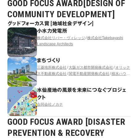
GOOD FOCUS AWARD[DESIGN OF
COMMUNITY DEVELOPMENT]
グッドフォーカス賞 [地域社会デザイン]
小水力発電所
株式会社リバー・ヴィレッジ
株式会社Takebayashi
Landscape Architects
まちづくり
三菱地所株式会社
大阪ガス都市開発株式会社
オリック
ス不動産株式会社
関電不動産開発株式会社
積水ハウス
株式会社
株式会社竹中工務店
阪急電鉄株式会社
三菱
地所レジデンス株式会社
うめきた開発特定目的会社
水仙産地の風景を未来につなぐプロジェ
（出資者：大林組）
株式会社日建設計
株式会社三菱地
クト
所設計
GGN LANDSCAPE ARCHITECTURE LTD.
合同会社ノカテ
GOOD FOCUS AWARD [DISASTER
PREVENTION & RECOVERY