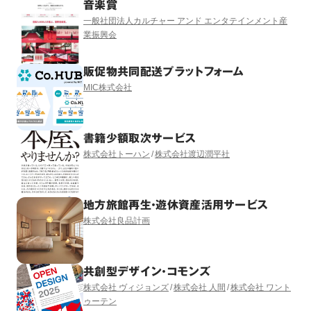
音楽賞
一般社団法人カルチャー アンド エンタテインメント産
業振興会
販促物共同配送プラットフォーム
MIC株式会社
書籍少額取次サービス
株式会社トーハン
株式会社渡辺潤平社
地方旅館再生・遊休資産活用サービス
株式会社良品計画
共創型デザイン・コモンズ
株式会社 ヴィジョンズ
株式会社 人間
株式会社 ワント
ゥーテン