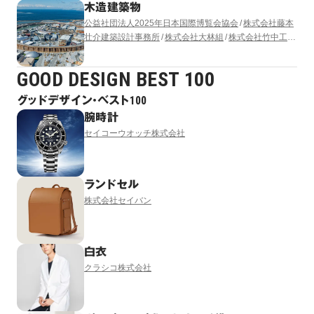
木造建築物
公益社団法人2025年日本国際博覧会協会
株式会社藤本
壮介建築設計事務所
株式会社大林組
株式会社竹中工務
店
清水建設株式会社
株式会社 東畑建築事務所
株式会
社梓設計
GOOD DESIGN BEST 100
グッドデザイン・ベスト100
腕時計
セイコーウオッチ株式会社
ランドセル
株式会社セイバン
白衣
クラシコ株式会社