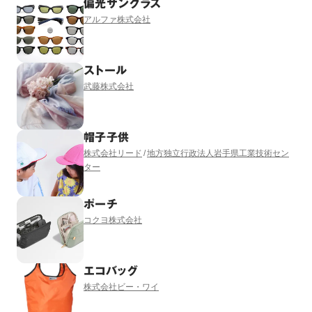
偏光サングラス
アルファ株式会社
ストール
武藤株式会社
帽子子供
株式会社リード
地方独立行政法人岩手県工業技術セン
ター
ポーチ
コクヨ株式会社
エコバッグ
株式会社ビー・ワイ