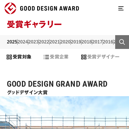
受賞ギャラリー
2025
2024
2023
2022
2021
2020
2019
2018
2017
2016
2015
2
受賞対象
受賞企業
受賞デザイナー
GOOD DESIGN GRAND AWARD
グッドデザイン大賞