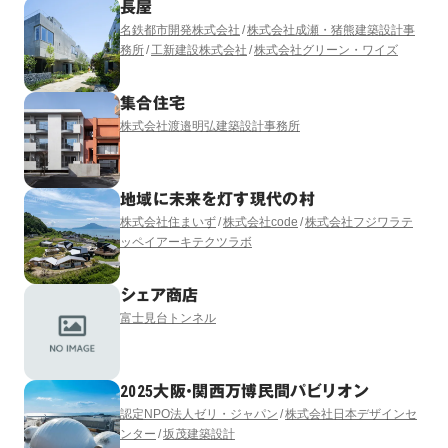
長屋
名鉄都市開発株式会社
株式会社成瀬・猪熊建築設計事
務所
工新建設株式会社
株式会社グリーン・ワイズ
集合住宅
株式会社渡邉明弘建築設計事務所
地域に未来を灯す現代の村
株式会社住まいず
株式会社code
株式会社フジワラテ
ッペイアーキテクツラボ
シェア商店
富士見台トンネル
2025大阪・関西万博民間パビリオン
認定NPO法人ゼリ・ジャパン
株式会社日本デザインセ
ンター
坂茂建築設計