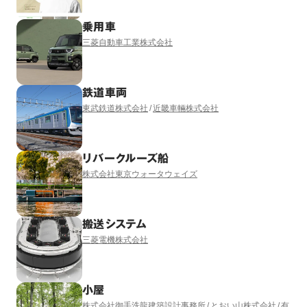
乗用車
三菱自動車工業株式会社
鉄道車両
東武鉄道株式会社
近畿車輛株式会社
リバークルーズ船
株式会社東京ウォータウェイズ
搬送システム
三菱電機株式会社
小屋
株式会社御手洗龍建築設計事務所
とおい山株式会社
有