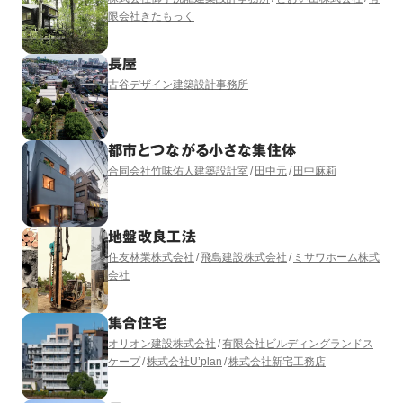
限会社きたもっく
長屋
古谷デザイン建築設計事務所
都市とつながる小さな集住体
合同会社竹味佑人建築設計室
田中元
田中麻莉
地盤改良工法
住友林業株式会社
飛島建設株式会社
ミサワホーム株式
会社
集合住宅
オリオン建設株式会社
有限会社ビルディングランドス
ケープ
株式会社U’plan
株式会社新宅工務店