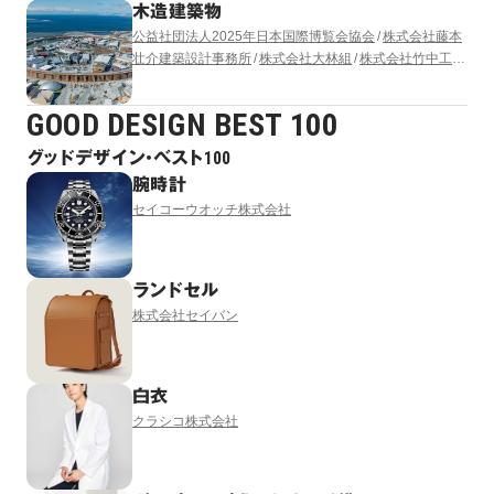
木造建築物
公益社団法人2025年日本国際博覧会協会
株式会社藤本
壮介建築設計事務所
株式会社大林組
株式会社竹中工務
店
清水建設株式会社
株式会社 東畑建築事務所
株式会
社梓設計
GOOD DESIGN BEST 100
グッドデザイン・ベスト100
腕時計
セイコーウオッチ株式会社
ランドセル
株式会社セイバン
白衣
クラシコ株式会社