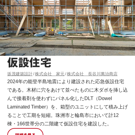
仮設住宅
坂茂建築設計
株式会社 家元
株式会社 長谷川萬治商店
2024年の能登半島地震により建設された応急仮設住宅
である。木材に穴をあけて並べたものに木ダボを挿し込
んで接着剤を使わずにパネル化したDLT（Dowel
Laminated Timber）を、箱型のユニットにして積み上げ
ることで工期を短縮。珠洲市と輪島市において計12
棟・166世帯分の二階建て仮設住宅を建設した。