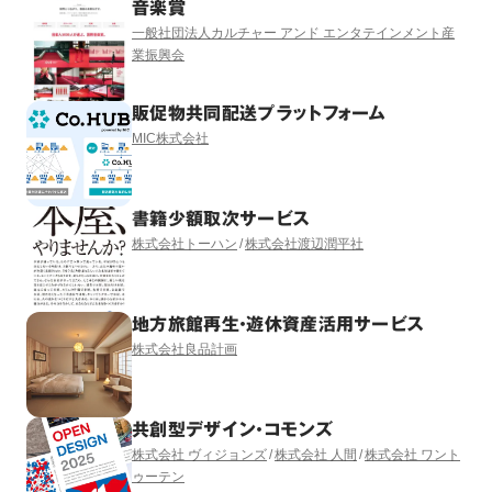
音楽賞
一般社団法人カルチャー アンド エンタテインメント産
業振興会
販促物共同配送プラットフォーム
MIC株式会社
書籍少額取次サービス
株式会社トーハン
株式会社渡辺潤平社
地方旅館再生・遊休資産活用サービス
株式会社良品計画
共創型デザイン・コモンズ
株式会社 ヴィジョンズ
株式会社 人間
株式会社 ワント
ゥーテン