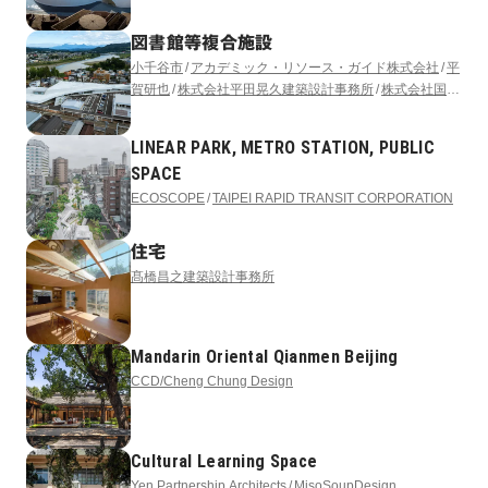
図書館等複合施設
小千谷市
アカデミック・リソース・ガイド株式会社
平
賀研也
株式会社平田晃久建築設計事務所
株式会社国際
開発コンサルタンツ
アフォーダンス株式会社
サイフォ
ン合同会社
LINEAR PARK, METRO STATION, PUBLIC
SPACE
ECOSCOPE
TAIPEI RAPID TRANSIT CORPORATION
住宅
髙橋昌之建築設計事務所
Mandarin Oriental Qianmen Beijing
CCD/Cheng Chung Design
Cultural Learning Space
Yen Partnership Architects
MisoSoupDesign