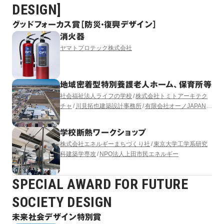
DESIGN]
グッドフォーカス賞［防災・復興デザイン］
消火器
ヤマトプロテック株式会社
地域密着型特別養護老人ホーム、保育所等
社会福祉法人ライフの学校
株式会社トミトアーキテク
チャ
川見拓也建築設計事務所
有限会社オーノJAPAN
有限会社コモド設備計画
LUKA YASUKAWA DESIGN
学校断熱ワークショップ
株式会社エネルギーまちづくり社
東京大学工学系研究
科建築学専攻
NPO法人上田市民エネルギー
SPECIAL AWARD FOR FUTURE
SOCIETY DESIGN
未来社会デザイン特別賞