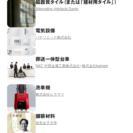
磁器質タイル（または「建材用タイル」）
Alternative Artefacts Danto
電気設備
パナソニック株式会社
葬送一体型台車
NKC 中西金属工業株式会社
株式会社kaimen
洗車機
株式会社ヒラマツ
舗装材料
奈良女子大学