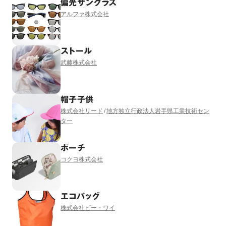
偏光サングラス
アルファ株式会社
ストール
武藤株式会社
帽子子供
株式会社リード
地方独立行政法人岩手県工業技術セン
ター
ポーチ
コクヨ株式会社
エコバッグ
株式会社ビー・ワイ