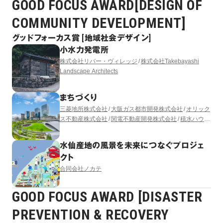
GOOD FOCUS AWARD[DESIGN OF
COMMUNITY DEVELOPMENT]
グッドフォーカス賞 [地域社会デザイン]
小水力発電所
株式会社リバー・ヴィレッジ
株式会社Takebayashi
Landscape Architects
まちづくり
三菱地所株式会社
大阪ガス都市開発株式会社
オリック
ス不動産株式会社
関電不動産開発株式会社
積水ハウス
株式会社
株式会社竹中工務店
阪急電鉄株式会社
三菱
地所レジデンス株式会社
うめきた開発特定目的会社
水仙産地の風景を未来につなぐプロジェ
（出資者：大林組）
株式会社日建設計
株式会社三菱地
クト
所設計
GGN LANDSCAPE ARCHITECTURE LTD.
合同会社ノカテ
GOOD FOCUS AWARD [DISASTER
PREVENTION & RECOVERY