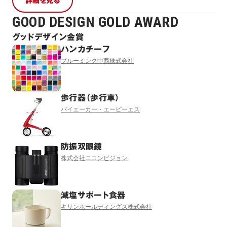
詳細を見る
GOOD DESIGN GOLD AWARD
グッドデザイン金賞
ハンカチーフ
ブルーミング中西株式会社
歩行器（歩行車）
バイエーカー・エーピーエス
防振双眼鏡
株式会社ニコンビジョン
減塩サポート食器
キリンホールディングス株式会社