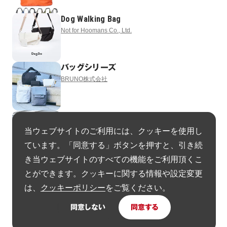
Dog Walking Bag
Not for Hoomans Co., Ltd.
バッグシリーズ
BRUNO株式会社
バッグシリーズ
BRUNO株式会社
当ウェブサイトのご利用には、クッキーを使用し
ています。「同意する」ボタンを押すと、引き続
き当ウェブサイトのすべての機能をご利用頂くこ
Dell Pro Premium EcoLoop Series
とができます。クッキーに関する情報や設定変更
Dell Technologies
は、
クッキーポリシー
をご覧ください。
同意しない
同意する
ヘルメットインナー
株式会社Beautiful People