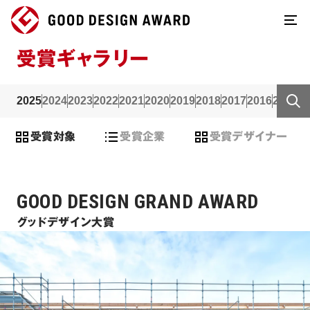
受賞ギャラリー
2025
2024
2023
2022
2021
2020
2019
2018
2017
2016
2015
2
受賞対象
受賞企業
受賞デザイナー
GOOD DESIGN GRAND AWARD
グッドデザイン大賞