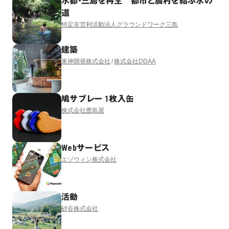
水都・三島を再生 都市と農村を結ぶ水の
道
特定非営利活動法人グラウンドワーク三島
建築
東神開発株式会社
株式会社DDAA
鳩サブレー 1枚入缶
株式会社豊島屋
Webサービス
エゾウィン株式会社
活動
砂谷株式会社